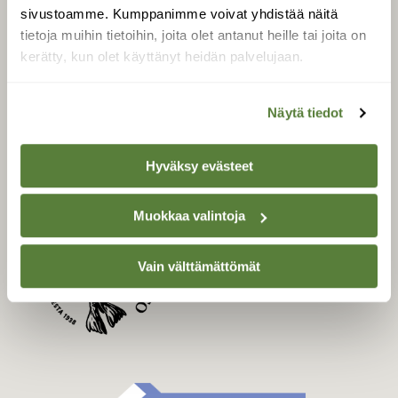
Uusin lehti
sivustoamme. Kumppanimme voivat yhdistää näitä
Tilaa Suomen Luonto
tietoja muihin tietoihin, joita olet antanut heille tai joita on
Tilaa digilukuoikeus
kerätty, kun olet käyttänyt heidän palvelujaan.
Äänestä parasta juttua
Tilaa uutiskirje
Näytä tiedot
Hyväksy evästeet
SUOMEN LUONNON­
SUOJELU­LIITTO
Muokkaa valintoja
Suomen Luonto -lehden
Suomen
kustantaja on
Vain välttämättömät
luonnonsuojelu­liitto
.