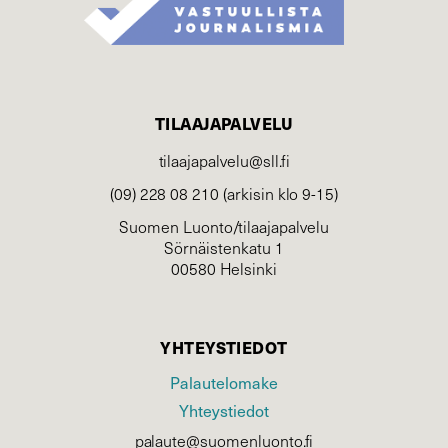
TILAAJAPALVELU
tilaajapalvelu@sll.fi
(09) 228 08 210 (arkisin klo 9-15)
Suomen Luonto/tilaajapalvelu
Sörnäistenkatu 1
00580 Helsinki
YHTEYSTIEDOT
Palautelomake
Yhteystiedot
palaute@suomenluonto.fi