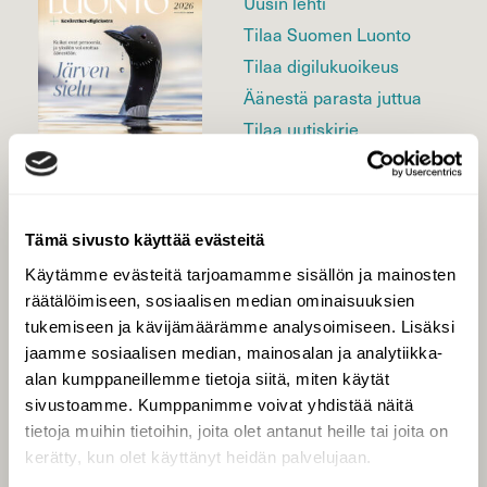
Uusin lehti
Tilaa Suomen Luonto
Tilaa digilukuoikeus
Äänestä parasta juttua
Tilaa uutiskirje
SUOMEN LUONNON­
Tämä sivusto käyttää evästeitä
SUOJELU­LIITTO
Käytämme evästeitä tarjoamamme sisällön ja mainosten
Suomen Luonto -lehden
räätälöimiseen, sosiaalisen median ominaisuuksien
kustantaja on
Suomen
tukemiseen ja kävijämäärämme analysoimiseen. Lisäksi
luonnonsuojelu­liitto
.
jaamme sosiaalisen median, mainosalan ja analytiikka-
alan kumppaneillemme tietoja siitä, miten käytät
sivustoamme. Kumppanimme voivat yhdistää näitä
tietoja muihin tietoihin, joita olet antanut heille tai joita on
kerätty, kun olet käyttänyt heidän palvelujaan.