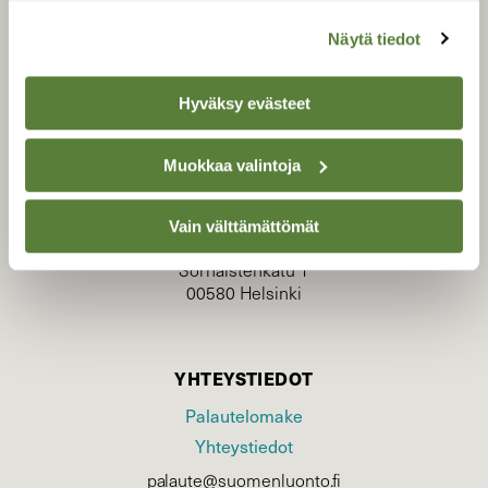
Näytä tiedot
Hyväksy evästeet
TILAAJAPALVELU
Muokkaa valintoja
tilaajapalvelu@sll.fi
(09) 228 08 210 (arkisin klo 9-15)
Vain välttämättömät
Suomen Luonto/tilaajapalvelu
Sörnäistenkatu 1
00580 Helsinki
YHTEYSTIEDOT
Palautelomake
Yhteystiedot
palaute@suomenluonto.fi