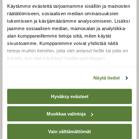
Uusin lehti
Käytämme evästeitä tarjoamamme sisällön ja mainosten
Tilaa Suomen Luonto
räätälöimiseen, sosiaalisen median ominaisuuksien
Tilaa digilukuoikeus
tukemiseen ja kävijämäärämme analysoimiseen. Lisäksi
jaamme sosiaalisen median, mainosalan ja analytiikka-
Äänestä parasta juttua
alan kumppaneillemme tietoja siitä, miten käytät
Tilaa uutiskirje
sivustoamme. Kumppanimme voivat yhdistää näitä
tietoja muihin tietoihin, joita olet antanut heille tai joita on
kerätty, kun olet käyttänyt heidän palvelujaan.
SUOMEN LUONNON­
SUOJELU­LIITTO
Näytä tiedot
Suomen Luonto -lehden
Suomen
kustantaja on
Hyväksy evästeet
luonnonsuojelu­liitto
.
Muokkaa valintoja
Vain välttämättömät