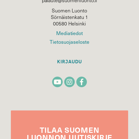
palaute@suomenluonto.fi
Suomen Luonto
Sörnäistenkatu 1
00580 Helsinki
Mediatiedot
Tietosuojaseloste
KIRJAUDU
TILAA
SUOMEN
LUONNON
UUTIS­KIRJE