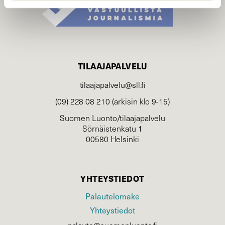
TILAAJAPALVELU
tilaajapalvelu@sll.fi
(09) 228 08 210 (arkisin klo 9-15)
Suomen Luonto/tilaajapalvelu
Sörnäistenkatu 1
00580 Helsinki
YHTEYSTIEDOT
Palautelomake
Yhteystiedot