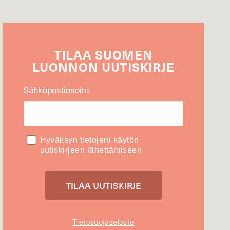
TILAA
SUOMEN
LUONNON
UUTIS­KIRJE
Sähköpostiosoite
Hyväksyn tietojeni käytön
uutiskirjeen lähettämiseen
Tietosuojaseloste