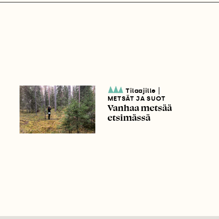
|
Tilaajille
METSÄT JA SUOT
Vanhaa metsää
etsimässä