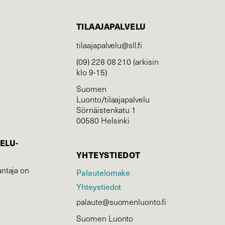
TILAAJAPALVELU
tilaajapalvelu@sll.fi
(09) 228 08 210 (arkisin
klo 9-15)
Suomen
Luonto/tilaajapalvelu
Sörnäistenkatu 1
00580 Helsinki
ELU­
YHTEYSTIEDOT
ntaja on
Palautelomake
Yhteystiedot
palaute@suomenluonto.fi
Suomen Luonto