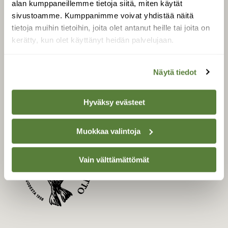
alan kumppaneillemme tietoja siitä, miten käytät
Uusin lehti
sivustoamme. Kumppanimme voivat yhdistää näitä
tietoja muihin tietoihin, joita olet antanut heille tai joita on
Tilaa Suomen Luonto
kerätty, kun olet käyttänyt heidän palvelujaan.
Tilaa digilukuoikeus
Äänestä parasta juttua
Näytä tiedot
Tilaa uutiskirje
Hyväksy evästeet
SUOMEN LUONNON­
SUOJELU­LIITTO
Muokkaa valintoja
Suomen Luonto -lehden
Suomen
Vain välttämättömät
kustantaja on
luonnonsuojelu­liitto
.