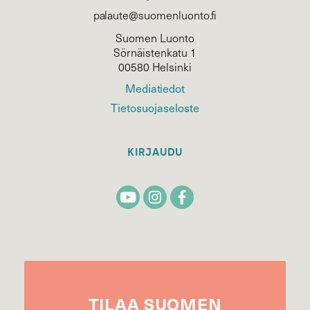
palaute@suomenluonto.fi
Suomen Luonto
Sörnäistenkatu 1
00580 Helsinki
Mediatiedot
Tietosuojaseloste
KIRJAUDU
TILAA
SUOMEN