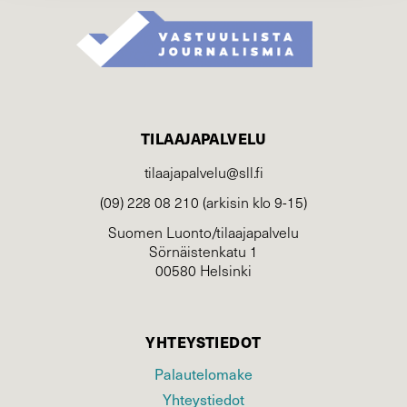
TILAAJAPALVELU
tilaajapalvelu@sll.fi
(09) 228 08 210 (arkisin klo 9-15)
Suomen Luonto/tilaajapalvelu
Sörnäistenkatu 1
00580 Helsinki
YHTEYSTIEDOT
Palautelomake
Yhteystiedot