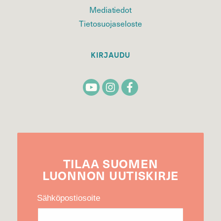
Mediatiedot
Tietosuojaseloste
KIRJAUDU
TILAA
SUOMEN
LUONNON
UUTIS­KIRJE
Sähköpostiosoite