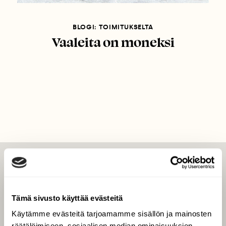
BLOGI: TOIMITUKSELTA
Vaaleita on moneksi
LEHTI
Uusin lehti
Tämä sivusto käyttää evästeitä
Tilaa Suomen Luonto
Käytämme evästeitä tarjoamamme sisällön ja mainosten
Tilaa digilukuoikeus
räätälöimiseen, sosiaalisen median ominaisuuksien