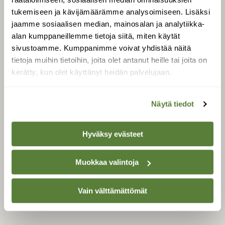
Äänestä parasta juttua
tukemiseen ja kävijämäärämme analysoimiseen. Lisäksi
Tilaa uutiskirje
jaamme sosiaalisen median, mainosalan ja analytiikka-
alan kumppaneillemme tietoja siitä, miten käytät
sivustoamme. Kumppanimme voivat yhdistää näitä
tietoja muihin tietoihin, joita olet antanut heille tai joita on
SUOMEN LUONNON­
kerätty, kun olet käyttänyt heidän palvelujaan.
SUOJELU­LIITTO
Suomen Luonto -lehden
Suomen
kustantaja on
Näytä tiedot
luonnonsuojelu­liitto
.
Hyväksy evästeet
Muokkaa valintoja
Vain välttämättömät