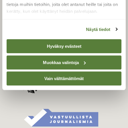
Tilaa digilukuoikeus
tietoja muihin tietoihin, joita olet antanut heille tai joita on
Äänestä parasta juttua
kerätty, kun olet käyttänyt heidän palvelujaan.
Tilaa uutiskirje
Näytä tiedot
SUOMEN LUONNON­
Hyväksy evästeet
SUOJELU­LIITTO
Suomen Luonto -lehden
Muokkaa valintoja
kustantaja on
Suomen
luonnonsuojelu­liitto
.
Vain välttämättömät