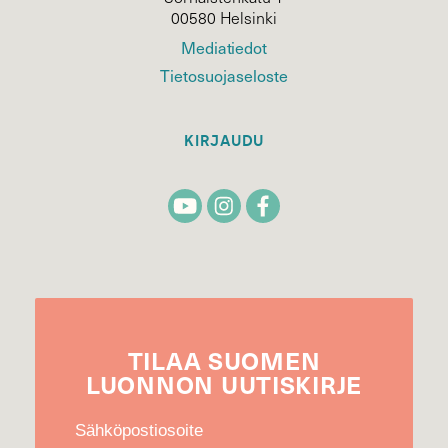
00580 Helsinki
Mediatiedot
Tietosuojaseloste
KIRJAUDU
TILAA
SUOMEN
LUONNON
UUTIS­KIRJE
Sähköpostiosoite