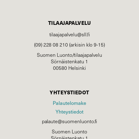
TILAAJAPALVELU
tilaajapalvelu@sll.fi
(09) 228 08 210 (arkisin klo 9-15)
Suomen Luonto/tilaajapalvelu
Sörnäistenkatu 1
00580 Helsinki
YHTEYSTIEDOT
Palautelomake
Yhteystiedot
palaute@suomenluonto.fi
Suomen Luonto
Sörnäistenkatu 1