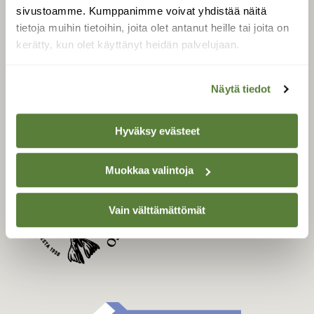
Uusin lehti
sivustoamme. Kumppanimme voivat yhdistää näitä
Tilaa Suomen Luonto
tietoja muihin tietoihin, joita olet antanut heille tai joita on
Tilaa digilukuoikeus
kerätty, kun olet käyttänyt heidän palvelujaan.
Äänestä parasta juttua
Tilaa uutiskirje
Näytä tiedot
Hyväksy evästeet
SUOMEN LUONNON­
SUOJELU­LIITTO
Muokkaa valintoja
Suomen Luonto -lehden
Suomen
kustantaja on
Vain välttämättömät
luonnonsuojelu­liitto
.