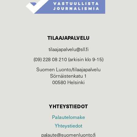
TILAAJAPALVELU
tilaajapalvelu@sll.fi
(09) 228 08 210 (arkisin klo 9-15)
Suomen Luonto/tilaajapalvelu
Sörnäistenkatu 1
00580 Helsinki
YHTEYSTIEDOT
Palautelomake
Yhteystiedot
palaute@suomenluonto.fi