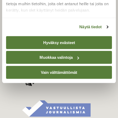
Tilaa digilukuoikeus
tietoja muihin tietoihin, joita olet antanut heille tai joita on
Äänestä parasta juttua
kerätty, kun olet käyttänyt heidän palvelujaan.
Tilaa uutiskirje
Näytä tiedot
SUOMEN LUONNON­
Hyväksy evästeet
SUOJELU­LIITTO
Suomen Luonto -lehden
Muokkaa valintoja
Suomen
kustantaja on
luonnonsuojelu­liitto
.
Vain välttämättömät