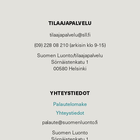
TILAAJAPALVELU
tilaajapalvelu@sll.fi
(09) 228 08 210 (arkisin klo 9-15)
Suomen Luonto/tilaajapalvelu
Sörnäistenkatu 1
00580 Helsinki
YHTEYSTIEDOT
Palautelomake
Yhteystiedot
palaute@suomenluonto.fi
Suomen Luonto
Sörnäistenkatu 1