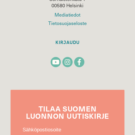
00580 Helsinki
Mediatiedot
Tietosuojaseloste
KIRJAUDU
TILAA
SUOMEN
LUONNON
UUTIS­KIRJE
Sähköpostiosoite