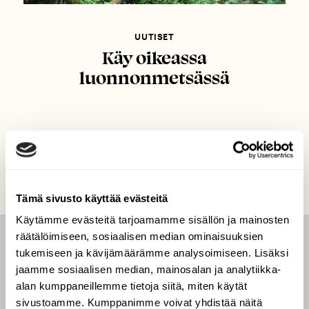
UUTISET
Käy oikeassa
luonnonmetsässä
Tämä sivusto käyttää evästeitä
Käytämme evästeitä tarjoamamme sisällön ja mainosten
räätälöimiseen, sosiaalisen median ominaisuuksien
LEHTI
tukemiseen ja kävijämäärämme analysoimiseen. Lisäksi
jaamme sosiaalisen median, mainosalan ja analytiikka-
Uusin lehti
alan kumppaneillemme tietoja siitä, miten käytät
Tilaa Suomen Luonto
sivustoamme. Kumppanimme voivat yhdistää näitä