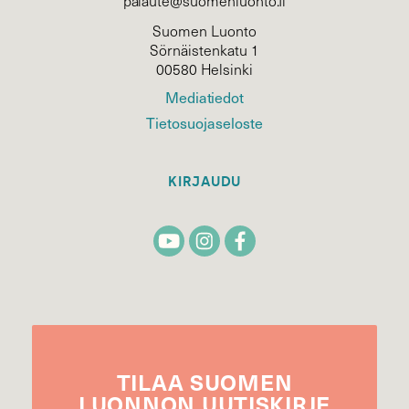
palaute@suomenluonto.fi
Suomen Luonto
Sörnäistenkatu 1
00580 Helsinki
Mediatiedot
Tietosuojaseloste
KIRJAUDU
TILAA
SUOMEN
LUONNON
UUTIS­KIRJE