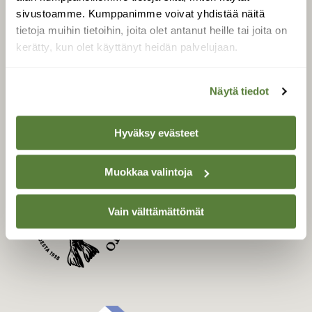
Uusin lehti
sivustoamme. Kumppanimme voivat yhdistää näitä
Tilaa Suomen Luonto
tietoja muihin tietoihin, joita olet antanut heille tai joita on
Tilaa digilukuoikeus
kerätty, kun olet käyttänyt heidän palvelujaan.
Äänestä parasta juttua
Tilaa uutiskirje
Näytä tiedot
Hyväksy evästeet
SUOMEN LUONNON­
SUOJELU­LIITTO
Muokkaa valintoja
Suomen Luonto -lehden
Suomen
kustantaja on
Vain välttämättömät
luonnonsuojelu­liitto
.