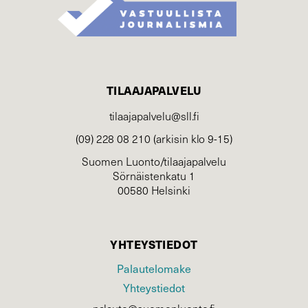
TILAAJAPALVELU
tilaajapalvelu@sll.fi
(09) 228 08 210 (arkisin klo 9-15)
Suomen Luonto/tilaajapalvelu
Sörnäistenkatu 1
00580 Helsinki
YHTEYSTIEDOT
Palautelomake
Yhteystiedot