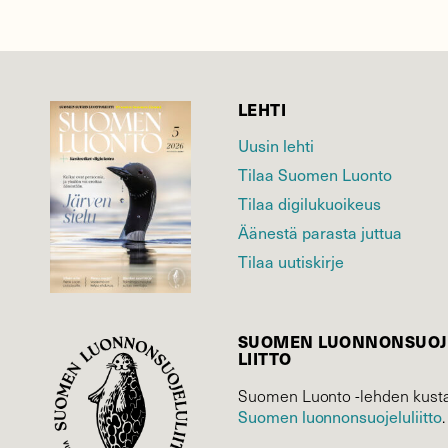
LEHTI
Uusin lehti
Tilaa Suomen Luonto
Tilaa digilukuoikeus
Äänestä parasta juttua
Tilaa uutiskirje
SUOMEN LUONNON­SUOJ
LIITTO
Suomen Luonto -lehden kusta
Suomen luonnonsuojelu­liitto
.