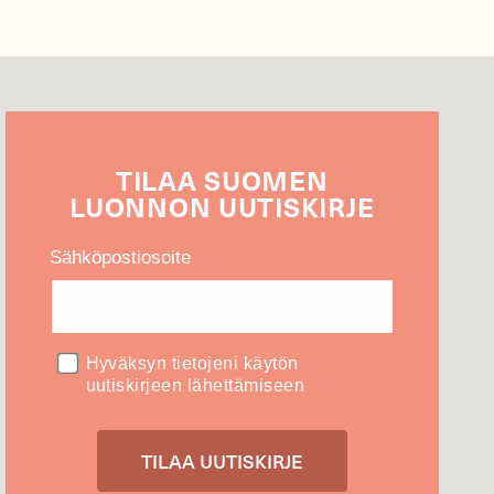
TILAA
SUOMEN
LUONNON
UUTIS­KIRJE
Sähköpostiosoite
Hyväksyn tietojeni käytön
uutiskirjeen lähettämiseen