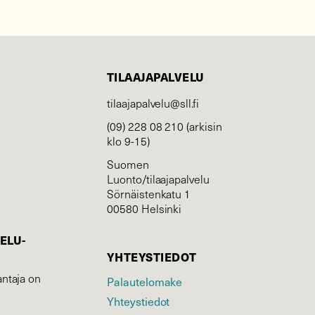
TILAAJAPALVELU
tilaajapalvelu@sll.fi
(09) 228 08 210 (arkisin
klo 9-15)
Suomen
Luonto/tilaajapalvelu
Sörnäistenkatu 1
00580 Helsinki
ELU­
YHTEYSTIEDOT
ntaja on
Palautelomake
Yhteystiedot