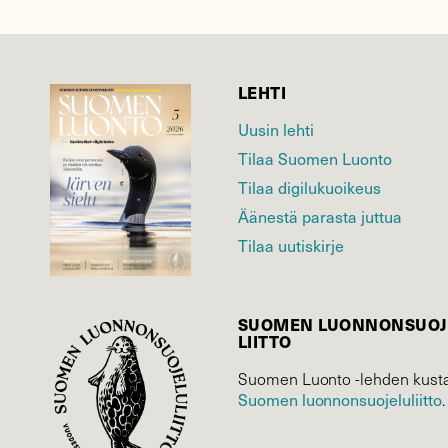
LEHTI
Uusin lehti
Tilaa Suomen Luonto
Tilaa digilukuoikeus
Äänestä parasta juttua
Tilaa uutiskirje
SUOMEN LUONNON­SUOJ
LIITTO
Suomen Luonto -lehden kusta
Suomen luonnonsuojelu­liitto
.