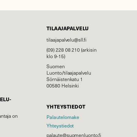
TILAAJAPALVELU
tilaajapalvelu@sll.fi
(09) 228 08 210 (arkisin
klo 9-15)
Suomen
Luonto/tilaajapalvelu
Sörnäistenkatu 1
00580 Helsinki
ELU­
YHTEYSTIEDOT
ntaja on
Palautelomake
Yhteystiedot
palaute@suomenluonto.fi