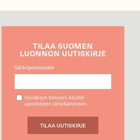
TILAA
SUOMEN
LUONNON
UUTIS­KIRJE
Sähköpostiosoite
Hyväksyn tietojeni käytön
uutiskirjeen lähettämiseen