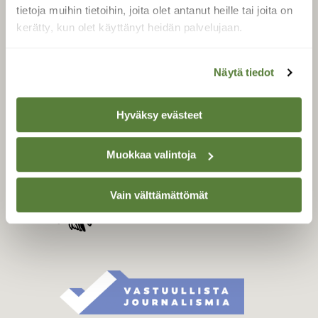
Tilaa digilukuoikeus
tietoja muihin tietoihin, joita olet antanut heille tai joita on
Äänestä parasta juttua
kerätty, kun olet käyttänyt heidän palvelujaan.
Tilaa uutiskirje
Näytä tiedot
SUOMEN LUONNON­
Hyväksy evästeet
SUOJELU­LIITTO
Suomen Luonto -lehden
Muokkaa valintoja
kustantaja on
Suomen
luonnonsuojelu­liitto
.
Vain välttämättömät