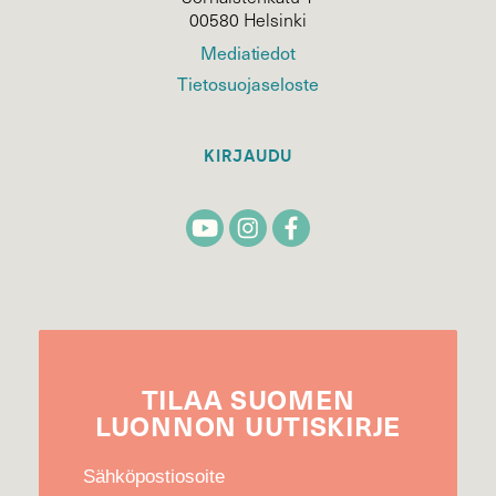
00580 Helsinki
Mediatiedot
Tietosuojaseloste
KIRJAUDU
TILAA
SUOMEN
LUONNON
UUTIS­KIRJE
Sähköpostiosoite