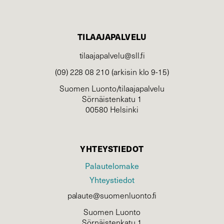
TILAAJAPALVELU
tilaajapalvelu@sll.fi
(09) 228 08 210 (arkisin klo 9-15)
Suomen Luonto/tilaajapalvelu
Sörnäistenkatu 1
00580 Helsinki
YHTEYSTIEDOT
Palautelomake
Yhteystiedot
palaute@suomenluonto.fi
Suomen Luonto
Sörnäistenkatu 1