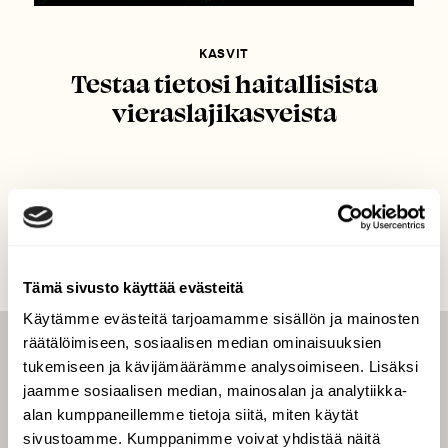
KASVIT
Testaa tietosi haitallisista
vieraslajikasveista
Tämä sivusto käyttää evästeitä
Käytämme evästeitä tarjoamamme sisällön ja mainosten
räätälöimiseen, sosiaalisen median ominaisuuksien
LEHTI
tukemiseen ja kävijämäärämme analysoimiseen. Lisäksi
jaamme sosiaalisen median, mainosalan ja analytiikka-
Uusin lehti
alan kumppaneillemme tietoja siitä, miten käytät
Tilaa Suomen Luonto
sivustoamme. Kumppanimme voivat yhdistää näitä