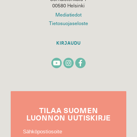
00580 Helsinki
Mediatiedot
Tietosuojaseloste
KIRJAUDU
TILAA
SUOMEN
LUONNON
UUTIS­KIRJE
Sähköpostiosoite