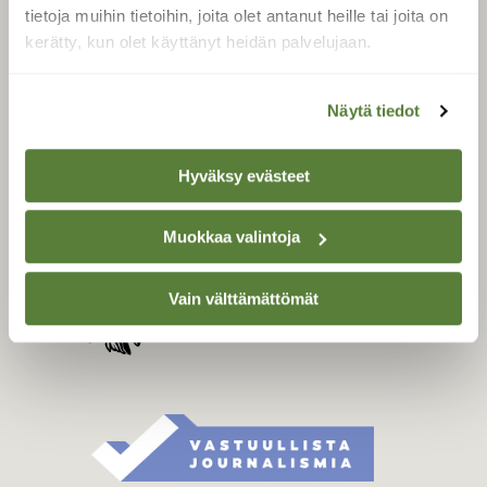
Tilaa digilukuoikeus
tietoja muihin tietoihin, joita olet antanut heille tai joita on
Äänestä parasta juttua
kerätty, kun olet käyttänyt heidän palvelujaan.
Tilaa uutiskirje
Näytä tiedot
SUOMEN LUONNON­
Hyväksy evästeet
SUOJELU­LIITTO
Suomen Luonto -lehden
Muokkaa valintoja
kustantaja on
Suomen
luonnonsuojelu­liitto
.
Vain välttämättömät