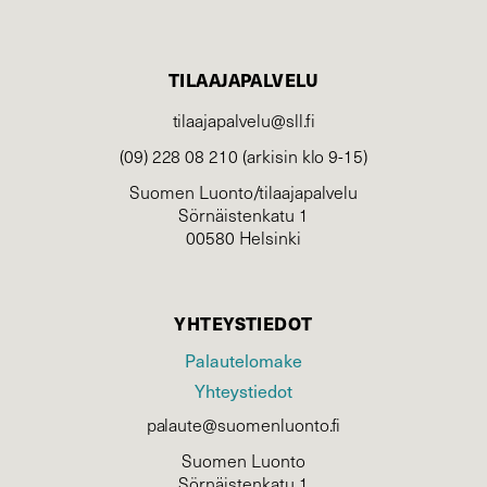
TILAAJAPALVELU
tilaajapalvelu@sll.fi
(09) 228 08 210 (arkisin klo 9-15)
Suomen Luonto/tilaajapalvelu
Sörnäistenkatu 1
00580 Helsinki
YHTEYSTIEDOT
Palautelomake
Yhteystiedot
palaute@suomenluonto.fi
Suomen Luonto
Sörnäistenkatu 1