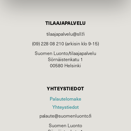
TILAAJAPALVELU
tilaajapalvelu@sll.fi
(09) 228 08 210 (arkisin klo 9-15)
Suomen Luonto/tilaajapalvelu
Sörnäistenkatu 1
00580 Helsinki
YHTEYSTIEDOT
Palautelomake
Yhteystiedot
palaute@suomenluonto.fi
Suomen Luonto