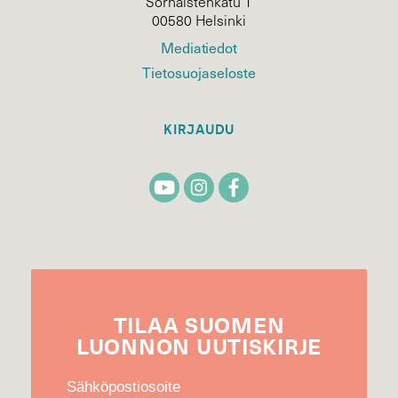
Sörnäistenkatu 1
00580 Helsinki
Mediatiedot
Tietosuojaseloste
KIRJAUDU
TILAA
SUOMEN
LUONNON
UUTIS­KIRJE
Sähköpostiosoite