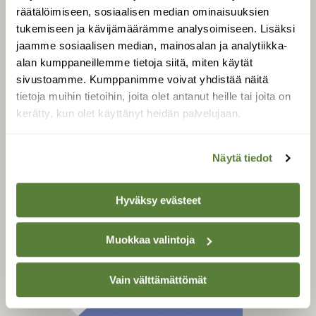
Tilaa digilukuoikeus
räätälöimiseen, sosiaalisen median ominaisuuksien
Äänestä parasta juttua
tukemiseen ja kävijämäärämme analysoimiseen. Lisäksi
jaamme sosiaalisen median, mainosalan ja analytiikka-
Tilaa uutiskirje
alan kumppaneillemme tietoja siitä, miten käytät
sivustoamme. Kumppanimme voivat yhdistää näitä
tietoja muihin tietoihin, joita olet antanut heille tai joita on
kerätty, kun olet käyttänyt heidän palvelujaan.
SUOMEN LUONNON­
SUOJELU­LIITTO
Suomen Luonto -lehden
Näytä tiedot
Suomen
kustantaja on
luonnonsuojelu­liitto
.
Hyväksy evästeet
Muokkaa valintoja
Vain välttämättömät