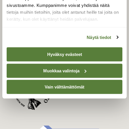
Uusin lehti
sivustoamme. Kumppanimme voivat yhdistää näitä
Tilaa Suomen Luonto
tietoja muihin tietoihin, joita olet antanut heille tai joita on
Tilaa digilukuoikeus
kerätty, kun olet käyttänyt heidän palvelujaan.
Äänestä parasta juttua
Tilaa uutiskirje
Näytä tiedot
Hyväksy evästeet
SUOMEN LUONNON­
SUOJELU­LIITTO
Muokkaa valintoja
Suomen Luonto -lehden
Suomen
kustantaja on
Vain välttämättömät
luonnonsuojelu­liitto
.