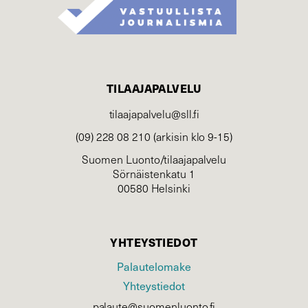
TILAAJAPALVELU
tilaajapalvelu@sll.fi
(09) 228 08 210 (arkisin klo 9-15)
Suomen Luonto/tilaajapalvelu
Sörnäistenkatu 1
00580 Helsinki
YHTEYSTIEDOT
Palautelomake
Yhteystiedot
palaute@suomenluonto.fi