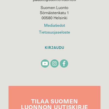
Suomen Luonto
Sörnäistenkatu 1
00580 Helsinki
Mediatiedot
Tietosuojaseloste
KIRJAUDU
TILAA
SUOMEN
LUONNON
UUTIS­KIRJE