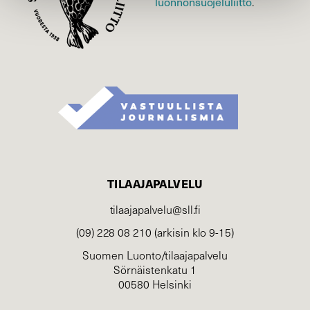
luonnonsuojelu­liitto
.
TILAAJAPALVELU
tilaajapalvelu@sll.fi
(09) 228 08 210 (arkisin klo 9-15)
Suomen Luonto/tilaajapalvelu
Sörnäistenkatu 1
00580 Helsinki