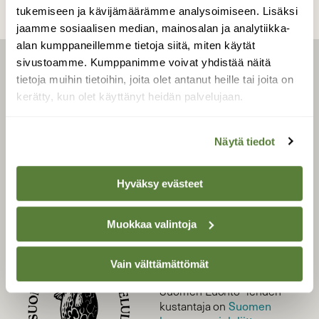
tukemiseen ja kävijämäärämme analysoimiseen. Lisäksi
jaamme sosiaalisen median, mainosalan ja analytiikka-
alan kumppaneillemme tietoja siitä, miten käytät
sivustoamme. Kumppanimme voivat yhdistää näitä
LEHTI
tietoja muihin tietoihin, joita olet antanut heille tai joita on
kerätty, kun olet käyttänyt heidän palvelujaan.
Uusin lehti
Tilaa Suomen Luonto
Näytä tiedot
Tilaa digilukuoikeus
Äänestä parasta juttua
Tilaa uutiskirje
Hyväksy evästeet
Muokkaa valintoja
SUOMEN LUONNON­
SUOJELU­LIITTO
Vain välttämättömät
Suomen Luonto -lehden
Suomen
kustantaja on