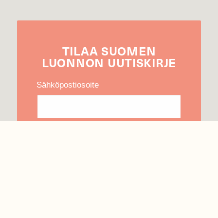
TILAA
SUOMEN
LUONNON
UUTIS­KIRJE
Sähköpostiosoite
Hyväksyn tietojeni käytön uutiskirjeen
lähettämiseen
Tietosuojaseloste