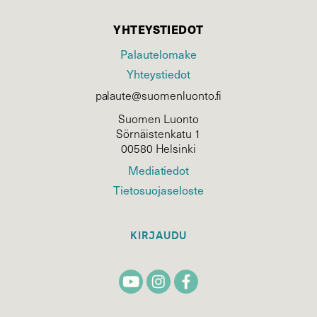
YHTEYSTIEDOT
Palautelomake
Yhteystiedot
palaute@suomenluonto.fi
Suomen Luonto
Sörnäistenkatu 1
00580 Helsinki
Mediatiedot
Tietosuojaseloste
KIRJAUDU