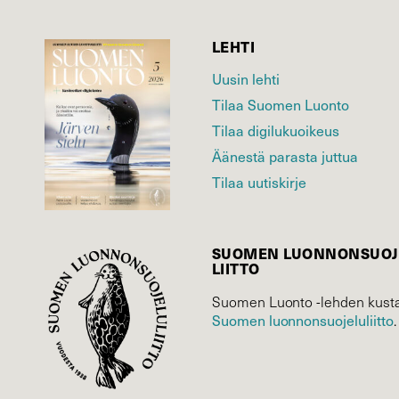
LEHTI
Uusin lehti
Tilaa Suomen Luonto
Tilaa digilukuoikeus
Äänestä parasta juttua
Tilaa uutiskirje
SUOMEN LUONNON­SUOJ
LIITTO
Suomen Luonto -lehden kusta
Suomen luonnonsuojelu­liitto
.