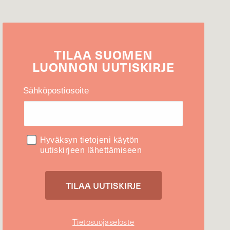
TILAA
SUOMEN
LUONNON
UUTIS­KIRJE
Sähköpostiosoite
Hyväksyn tietojeni käytön
uutiskirjeen lähettämiseen
Tietosuojaseloste