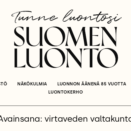
STÖ
NÄKÖKULMIA
LUONNON ÄÄNENÄ 85 VUOTTA
LUONTOKERHO
Avainsana: virtaveden valtakunt