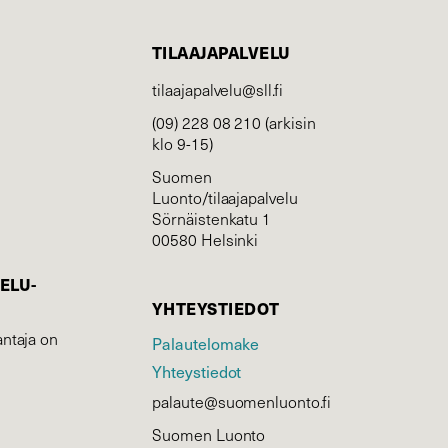
TILAAJAPALVELU
tilaajapalvelu@sll.fi
(09) 228 08 210 (arkisin
klo 9-15)
Suomen
Luonto/tilaajapalvelu
Sörnäistenkatu 1
00580 Helsinki
ELU­
YHTEYSTIEDOT
ntaja on
Palautelomake
Yhteystiedot
palaute@suomenluonto.fi
Suomen Luonto