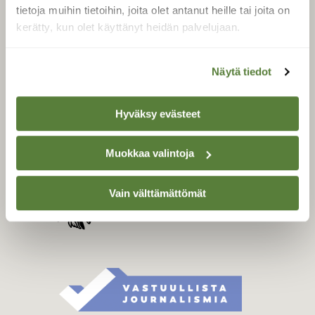
Tilaa digilukuoikeus
tietoja muihin tietoihin, joita olet antanut heille tai joita on
Äänestä parasta juttua
kerätty, kun olet käyttänyt heidän palvelujaan.
Tilaa uutiskirje
Näytä tiedot
SUOMEN LUONNON­
Hyväksy evästeet
SUOJELU­LIITTO
Suomen Luonto -lehden
Muokkaa valintoja
kustantaja on
Suomen
luonnonsuojelu­liitto
.
Vain välttämättömät