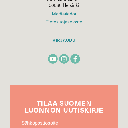
00580 Helsinki
Mediatiedot
Tietosuojaseloste
KIRJAUDU
TILAA
SUOMEN
LUONNON
UUTIS­KIRJE
Sähköpostiosoite