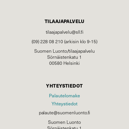
TILAAJAPALVELU
tilaajapalvelu@sll.fi
(09) 228 08 210 (arkisin klo 9-15)
Suomen Luonto/tilaajapalvelu
Sörnäistenkatu 1
00580 Helsinki
YHTEYSTIEDOT
Palautelomake
Yhteystiedot
palaute@suomenluonto.fi
Suomen Luonto
Sörnäistenkatu 1