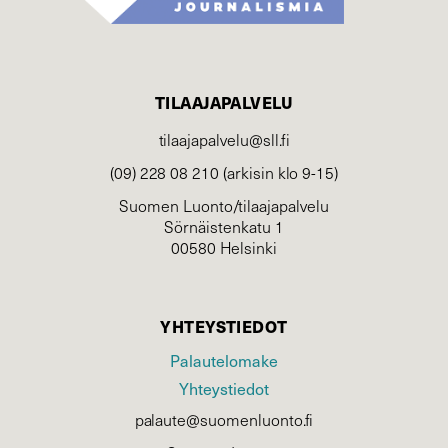
TILAAJAPALVELU
tilaajapalvelu@sll.fi
(09) 228 08 210 (arkisin klo 9-15)
Suomen Luonto/tilaajapalvelu
Sörnäistenkatu 1
00580 Helsinki
YHTEYSTIEDOT
Palautelomake
Yhteystiedot
palaute@suomenluonto.fi