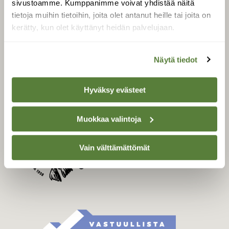
sivustoamme. Kumppanimme voivat yhdistää näitä
Tilaa Suomen Luonto
tietoja muihin tietoihin, joita olet antanut heille tai joita on
Tilaa digilukuoikeus
kerätty, kun olet käyttänyt heidän palvelujaan.
Äänestä parasta juttua
Tilaa uutiskirje
Näytä tiedot
Hyväksy evästeet
SUOMEN LUONNON­
SUOJELU­LIITTO
Muokkaa valintoja
Suomen Luonto -lehden
kustantaja on
Suomen
luonnonsuojelu­liitto
.
Vain välttämättömät