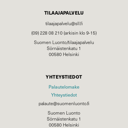
TILAAJAPALVELU
tilaajapalvelu@sll.fi
(09) 228 08 210 (arkisin klo 9-15)
Suomen Luonto/tilaajapalvelu
Sörnäistenkatu 1
00580 Helsinki
YHTEYSTIEDOT
Palautelomake
Yhteystiedot
palaute@suomenluonto.fi
Suomen Luonto
Sörnäistenkatu 1
00580 Helsinki