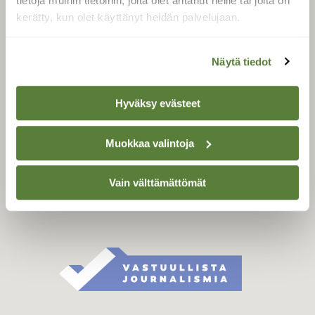
tietoja muihin tietoihin, joita olet antanut heille tai joita on
Äänestä parasta juttua
kerätty, kun olet käyttänyt heidän palvelujaan.
Tilaa uutiskirje
Näytä tiedot
SUOMEN LUONNON­
Hyväksy evästeet
SUOJELU­LIITTO
Suomen Luonto -lehden
Muokkaa valintoja
Suomen
kustantaja on
luonnonsuojelu­liitto
.
Vain välttämättömät