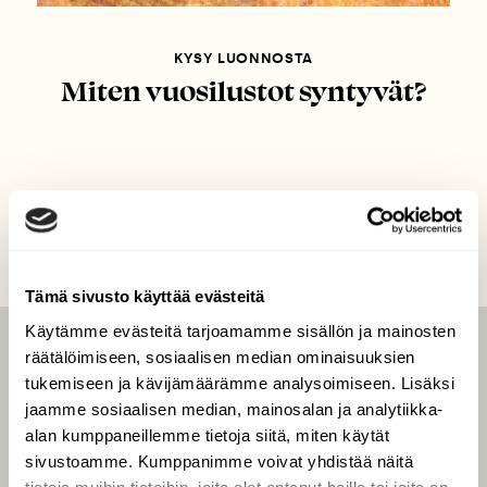
KYSY LUONNOSTA
Miten vuosilustot syntyvät?
Tämä sivusto käyttää evästeitä
Käytämme evästeitä tarjoamamme sisällön ja mainosten
räätälöimiseen, sosiaalisen median ominaisuuksien
LEHTI
tukemiseen ja kävijämäärämme analysoimiseen. Lisäksi
Uusin lehti
jaamme sosiaalisen median, mainosalan ja analytiikka-
Tilaa Suomen Luonto
alan kumppaneillemme tietoja siitä, miten käytät
sivustoamme. Kumppanimme voivat yhdistää näitä
Tilaa digilukuoikeus