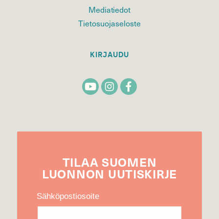
Mediatiedot
Tietosuojaseloste
KIRJAUDU
TILAA
SUOMEN
LUONNON
UUTIS­KIRJE
Sähköpostiosoite