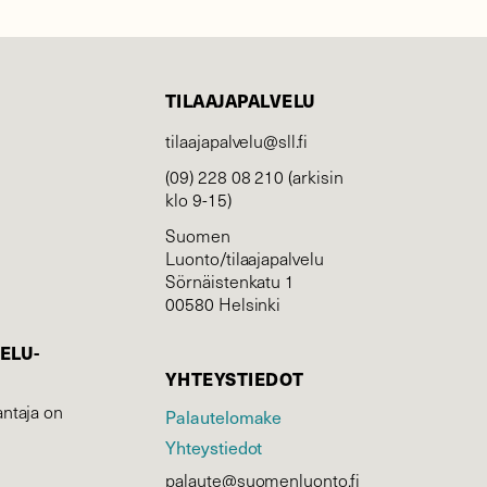
TILAAJAPALVELU
tilaajapalvelu@sll.fi
(09) 228 08 210 (arkisin
klo 9-15)
Suomen
Luonto/tilaajapalvelu
Sörnäistenkatu 1
00580 Helsinki
ELU­
YHTEYSTIEDOT
ntaja on
Palautelomake
Yhteystiedot
palaute@suomenluonto.fi