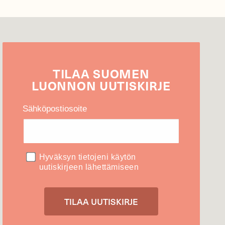
TILAA
SUOMEN
LUONNON
UUTIS­KIRJE
Sähköpostiosoite
Hyväksyn tietojeni käytön
uutiskirjeen lähettämiseen