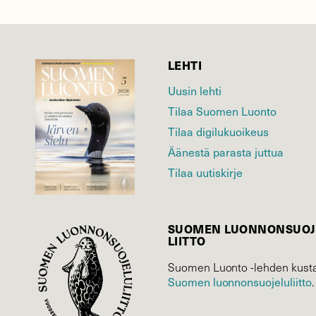
LEHTI
Uusin lehti
Tilaa Suomen Luonto
Tilaa digilukuoikeus
Äänestä parasta juttua
Tilaa uutiskirje
SUOMEN LUONNON­SUOJ
LIITTO
Suomen Luonto -lehden kusta
Suomen luonnonsuojelu­liitto
.