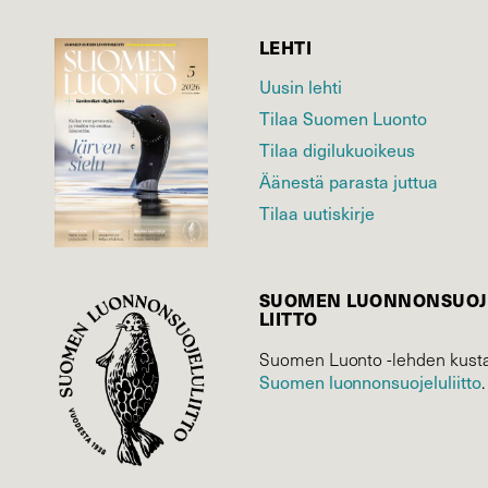
LEHTI
Uusin lehti
Tilaa Suomen Luonto
Tilaa digilukuoikeus
Äänestä parasta juttua
Tilaa uutiskirje
SUOMEN LUONNON­SUOJ
LIITTO
Suomen Luonto -lehden kusta
Suomen luonnonsuojelu­liitto
.