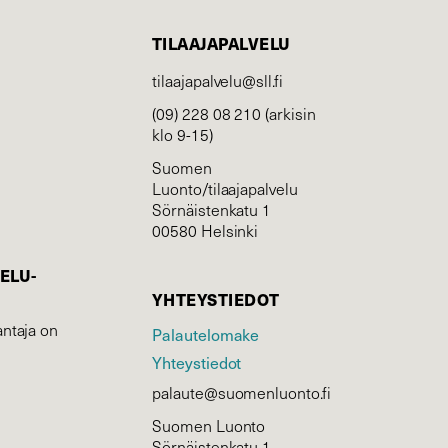
TILAAJAPALVELU
tilaajapalvelu@sll.fi
(09) 228 08 210 (arkisin
klo 9-15)
Suomen
Luonto/tilaajapalvelu
Sörnäistenkatu 1
00580 Helsinki
ELU­
YHTEYSTIEDOT
ntaja on
Palautelomake
Yhteystiedot
palaute@suomenluonto.fi
Suomen Luonto
Sörnäistenkatu 1