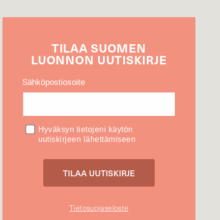
TILAA
SUOMEN
LUONNON
UUTIS­KIRJE
Sähköpostiosoite
Hyväksyn tietojeni käytön
uutiskirjeen lähettämiseen
Tietosuojaseloste