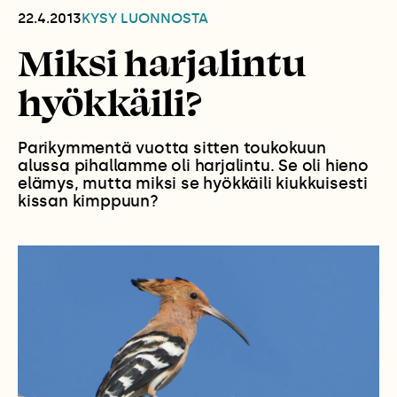
22.4.2013
KYSY LUONNOSTA
Miksi harjalintu
hyökkäili?
Parikymmentä vuotta sitten toukokuun
alussa pihallamme oli harjalintu. Se oli hieno
elämys, mutta miksi se hyökkäili kiukkuisesti
kissan kimppuun?