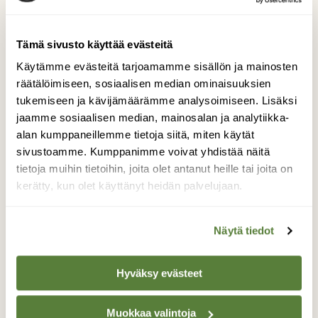
Tämä sivusto käyttää evästeitä
Käytämme evästeitä tarjoamamme sisällön ja mainosten
Tilaa Suomen Luonto
räätälöimiseen, sosiaalisen median ominaisuuksien
tukemiseen ja kävijämäärämme analysoimiseen. Lisäksi
Tue ajankohtaista ja asiantuntevaa
jaamme sosiaalisen median, mainosalan ja analytiikka-
luonto- ja ympäristöjournalismia.
alan kumppaneillemme tietoja siitä, miten käytät
Tilaa Suomen Luonto ja tule mukaan
sivustoamme. Kumppanimme voivat yhdistää näitä
luonnonystävien joukkoon!
tietoja muihin tietoihin, joita olet antanut heille tai joita on
kerätty, kun olet käyttänyt heidän palvelujaan.
Alk. 3 numeroa 23,40 €.
Näytä tiedot
Tilaa nyt!
Hyväksy evästeet
Muokkaa valintoja