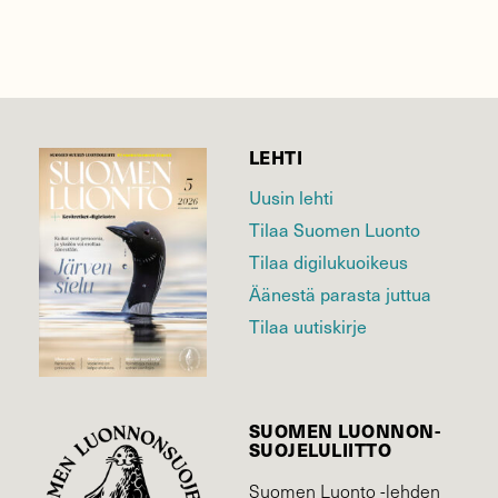
LEHTI
Uusin lehti
Tilaa Suomen Luonto
Tilaa digilukuoikeus
Äänestä parasta juttua
Tilaa uutiskirje
SUOMEN LUONNON­
SUOJELU­LIITTO
Suomen Luonto -lehden