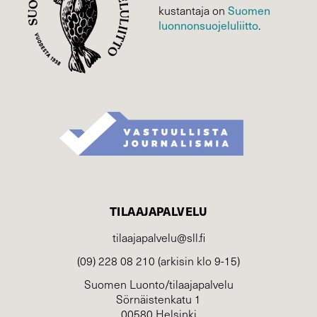
Suomen
kustantaja on
luonnonsuojelu­liitto
.
TILAAJAPALVELU
tilaajapalvelu@sll.fi
(09) 228 08 210 (arkisin klo 9-15)
Suomen Luonto/tilaajapalvelu
Sörnäistenkatu 1
00580 Helsinki