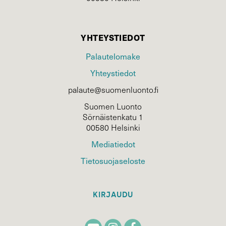
YHTEYSTIEDOT
Palautelomake
Yhteystiedot
palaute@suomenluonto.fi
Suomen Luonto
Sörnäistenkatu 1
00580 Helsinki
Mediatiedot
Tietosuojaseloste
KIRJAUDU