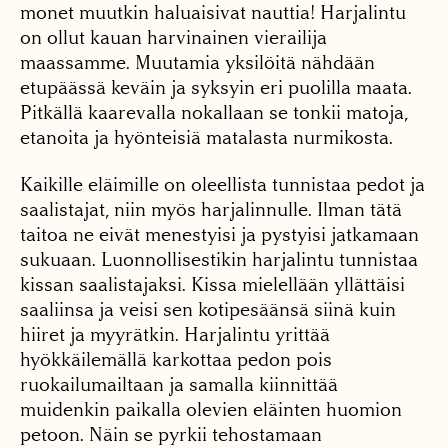
monet muutkin haluaisivat nauttia! Harjalintu
on ollut kauan harvinainen vierailija
maassamme. Muutamia yksilöitä nähdään
etupäässä keväin ja syksyin eri puolilla maata.
Pitkällä kaarevalla nokallaan se tonkii matoja,
etanoita ja hyönteisiä matalasta nurmikosta.
Kaikille eläimille on oleellista tunnistaa pedot ja
saalistajat, niin myös harjalinnulle. Ilman tätä
taitoa ne eivät menestyisi ja pystyisi jatkamaan
sukuaan. Luonnollisestikin harjalintu tunnistaa
kissan saalistajaksi. Kissa mielellään yllättäisi
saaliinsa ja veisi sen kotipesäänsä siinä kuin
hiiret ja myyrätkin. Harjalintu yrittää
hyökkäilemällä karkottaa pedon pois
ruokailumailtaan ja samalla kiinnittää
muidenkin paikalla olevien eläinten huomion
petoon. Näin se pyrkii tehostamaan