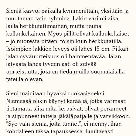
Sieniä kasvoi paikalla kymmenittäin, yksittäin ja
muutaman tatin ryhminä. Lakin väri oli aika
lailla herkkutattimainen, mutta reuna
kullankeltainen. Myös pillit olivat kullankeltaiset
– jo nuoresta pitäen, toisin kuin herkkutatilla.
Isoimpien lakkien leveys oli lähes 15 cm. Pitkän
jalan syväuurteisuus oli hämmentävää. Jalan
latvasta lähes tyveen asti oli selvää
uurteisuutta, jota en tiedä muilla suomalaisilla
tateilla olevan.
Sieni mainitaan hyväksi ruokasieneksi.
Niemessä olikin käynyt kerääjiä, jotka varmasti
tietämättä siitä mitä keräsivät, olivat peranneet
ja silpunneet tatteja jäkäläpatjalle ja varvikkoon.
”Syö vain sieniä, joita tunnet”, ei mennyt ihan
kohdalleen tässä tapauksessa. Luultavasti