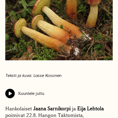
Teksti ja kuva: Lasse Kosonen
Kuuntele juttu
Hankolaiset
Jaana Sarnikorpi
ja
Eija Lehtola
poimivat 22.8. Hangon Täktomista,