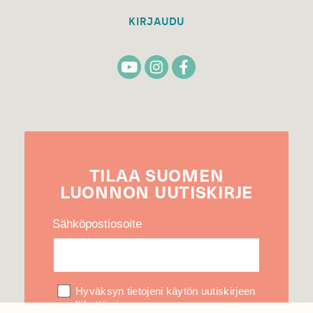
KIRJAUDU
TILAA
SUOMEN
LUONNON
UUTIS­KIRJE
Sähköpostiosoite
Hyväksyn tietojeni käytön uutiskirjeen
lähettämiseen