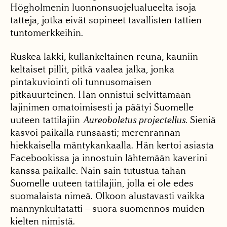
Högholmenin luonnonsuojelualueelta isoja
tatteja, jotka eivät sopineet tavallisten tattien
tuntomerkkeihin.
Ruskea lakki, kullankeltainen reuna, kauniin
keltaiset pillit, pitkä vaalea jalka, jonka
pintakuviointi oli tunnusomaisen
pitkäuurteinen. Hän onnistui selvittämään
lajinimen omatoimisesti ja päätyi Suomelle
uuteen tattilajiin
Aureoboletus projectellus
. Sieniä
kasvoi paikalla runsaasti; merenrannan
hiekkaisella mäntykankaalla. Hän kertoi asiasta
Facebookissa ja innostuin lähtemään kaverini
kanssa paikalle. Näin sain tutustua tähän
Suomelle uuteen tattilajiin, jolla ei ole edes
suomalaista nimeä. Olkoon alustavasti vaikka
männynkultatatti – suora suomennos muiden
kielten nimistä.