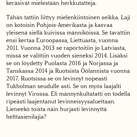
keräsivät mielestään herkkutatteja.
Tähän tattiin liittyy mielenkiintoinen seikka. Laji
on kotoisin Pohjois-Amerikasta ja kasvaa
yleisenä siellä kuivissa männiköissä. Se tavattiin
ensi kertaa Euroopassa, Liettuasta, vuonna
2011. Vuonna 2013 se raportoitiin jo Latviasta,
missä se valittiin vuoden sieneksi 2014. Lisäksi
se on löydetty Puolasta 2016 ja Norjassa ja
Tanskassa 2014 ja Ruotsista Öölannista vuonna
2017. Ruotsissa se on levinnyt nopeasti
Tukholman seudulle asti. Se on myös laajalti
levinnyt Virossa. Eli männynkultatatti on todella
ripeästi laajentanut levinneisyysaluettaan.
Lieneekö toista näin hurjasti levinnyttä
helttasienilajia?