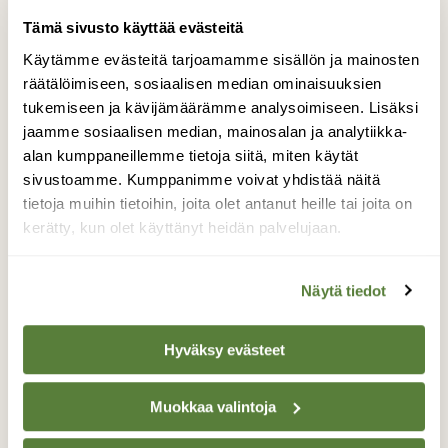
Tämä sivusto käyttää evästeitä
Tue ajankohtaista ja asiantuntevaa
luonto- ja ympäristöjournalismia.
Käytämme evästeitä tarjoamamme sisällön ja mainosten
Tilaa Suomen Luonto ja tule mukaan
räätälöimiseen, sosiaalisen median ominaisuuksien
luonnonystävien joukkoon!
tukemiseen ja kävijämäärämme analysoimiseen. Lisäksi
jaamme sosiaalisen median, mainosalan ja analytiikka-
Alk. 3 numeroa 23,40 €.
alan kumppaneillemme tietoja siitä, miten käytät
sivustoamme. Kumppanimme voivat yhdistää näitä
tietoja muihin tietoihin, joita olet antanut heille tai joita on
Tilaa nyt!
kerätty, kun olet käyttänyt heidän palvelujaan.
Näytä tiedot
Hyväksy evästeet
Lisää aiheesta
Muokkaa valintoja