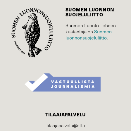
SUOMEN LUONNON­
SUOJELU­LIITTO
Suomen Luonto -lehden
Suomen
kustantaja on
luonnonsuojelu­liitto
.
TILAAJAPALVELU
tilaajapalvelu@sll.fi