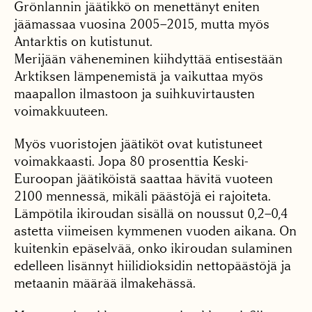
Grönlannin jäätikkö on menettänyt eniten
jäämassaa vuosina 2005–2015, mutta myös
Antarktis on kutistunut.
Merijään väheneminen kiihdyttää entisestään
Arktiksen lämpenemistä ja vaikuttaa myös
maapallon ilmastoon ja suihkuvirtausten
voimakkuuteen.
Myös vuoristojen jäätiköt ovat kutistuneet
voimakkaasti. Jopa 80 prosenttia Keski-
Euroopan jäätiköistä saattaa hävitä vuoteen
2100 mennessä, mikäli päästöjä ei rajoiteta.
Lämpötila ikiroudan sisällä on noussut 0,2–0,4
astetta viimeisen kymmenen vuoden aikana. On
kuitenkin epäselvää, onko ikiroudan sulaminen
edelleen lisännyt hiilidioksidin nettopäästöjä ja
metaanin määrää ilmakehässä.