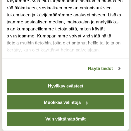
Käytämme evästeitä tarjoamamme sisällön ja mainosten
räätälöimiseen, sosiaalisen median ominaisuuksien
Lisää aiheesta
tukemiseen ja kävijämäärämme analysoimiseen. Lisäksi
jaamme sosiaalisen median, mainosalan ja analytiikka-
alan kumppaneillemme tietoja siitä, miten käytät
sivustoamme. Kumppanimme voivat yhdistää näitä
tietoja muihin tietoihin, joita olet antanut heille tai joita on
kerätty, kun olet käyttänyt heidän palvelujaan.
Näytä tiedot
Hyväksy evästeet
Muokkaa valintoja
UUTISET
Vain välttämättömät
Tiede nyt: Jäätön syksy tietää kylmempää
järvivettä talvella