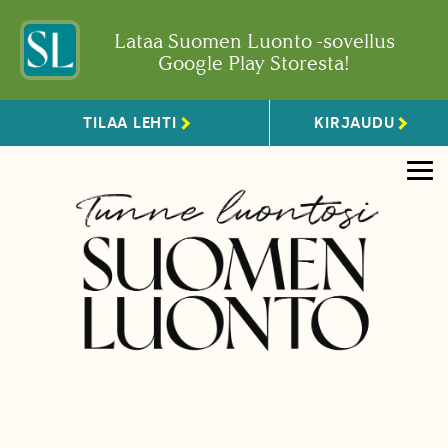
Lataa Suomen Luonto -sovellus
Google Play Storesta!
TILAA LEHTI
KIRJAUDU