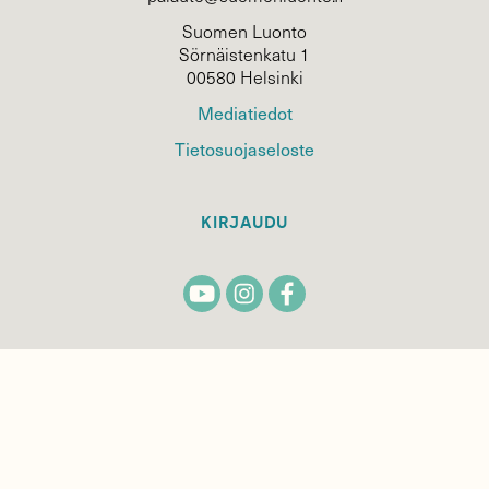
Suomen Luonto
Sörnäistenkatu 1
00580 Helsinki
Mediatiedot
Tietosuojaseloste
KIRJAUDU
TILAA
SUOMEN
LUONNON
UUTIS­KIRJE