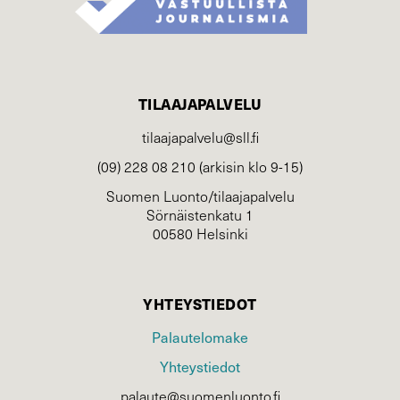
TILAAJAPALVELU
tilaajapalvelu@sll.fi
(09) 228 08 210 (arkisin klo 9-15)
Suomen Luonto/tilaajapalvelu
Sörnäistenkatu 1
00580 Helsinki
YHTEYSTIEDOT
Palautelomake
Yhteystiedot
palaute@suomenluonto.fi