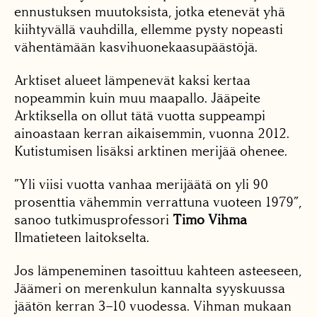
ennustuksen muutoksista, jotka etenevät yhä
kiihtyvällä vauhdilla, ellemme pysty nopeasti
vähentämään kasvihuonekaasupäästöjä.
Arktiset alueet lämpenevät kaksi kertaa
nopeammin kuin muu maapallo. Jääpeite
Arktiksella on ollut tätä vuotta suppeampi
ainoastaan kerran aikaisemmin, vuonna 2012.
Kutistumisen lisäksi arktinen merijää ohenee.
”Yli viisi vuotta vanhaa merijäätä on yli 90
prosenttia vähemmin verrattuna vuoteen 1979”,
sanoo tutkimusprofessori
Timo Vihma
Ilmatieteen laitokselta.
Jos lämpeneminen tasoittuu kahteen asteeseen,
Jäämeri on merenkulun kannalta syyskuussa
jäätön kerran 3–10 vuodessa. Vihman mukaan