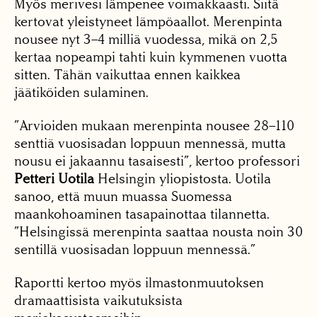
Myös merivesi lämpenee voimakkaasti. Siitä
kertovat yleistyneet lämpöaallot. Merenpinta
nousee nyt 3–4 milliä vuodessa, mikä on 2,5
kertaa nopeampi tahti kuin kymmenen vuotta
sitten. Tähän vaikuttaa ennen kaikkea
jäätiköiden sulaminen.
”Arvioiden mukaan merenpinta nousee 28–110
senttiä vuosisadan loppuun mennessä, mutta
nousu ei jakaannu tasaisesti”, kertoo professori
Petteri Uotila
Helsingin yliopistosta. Uotila
sanoo, että muun muassa Suomessa
maankohoaminen tasapainottaa tilannetta.
”Helsingissä merenpinta saattaa nousta noin 30
sentillä vuosisadan loppuun mennessä.”
Raportti kertoo myös ilmastonmuutoksen
dramaattisista vaikutuksista