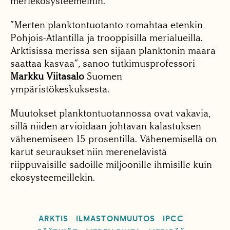
meriekosysteemeihin.
”Merten planktontuotanto romahtaa etenkin
Pohjois-Atlantilla ja trooppisilla merialueilla.
Arktisissa merissä sen sijaan planktonin määrä
saattaa kasvaa”, sanoo tutkimusprofessori
Markku Viitasalo
Suomen
ympäristökeskuksesta.
Muutokset planktontuotannossa ovat vakavia,
sillä niiden arvioidaan johtavan kalastuksen
vähenemiseen 15 prosentilla. Vähenemisellä on
karut seuraukset niin merenelävistä
riippuvaisille sadoille miljoonille ihmisille kuin
ekosysteemeillekin.
ARKTIS
ILMASTONMUUTOS
IPCC