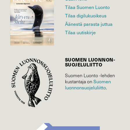
Tilaa Suomen Luonto
Tilaa digilukuoikeus
Äänestä parasta juttua
Tilaa uutiskirje
SUOMEN LUONNON­
SUOJELU­LIITTO
Suomen Luonto -lehden
Suomen
kustantaja on
luonnonsuojelu­liitto
.