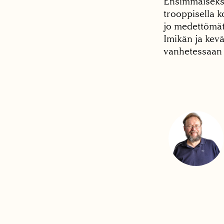
Ensimmäiseksi
trooppisella k
jo medettömät 
Imikän ja kev
vanhetessaan 