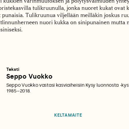
 kukkien värinmuutoksen ja pölytysvalmiuden yhteys
oristekasvilla tulikruunulla, jonka nuoret kukat ovat k
punaisia. Tulikruunua viljellään meilläkin joskus ru
ätlinnunherneen nuori kukka on sinipunainen mutta
siniseksi.
Teksti
Seppo Vuokko
Seppo Vuokko vastasi kasviaiheisiin Kysy luonnosta -ky
1985–2018.
KELTAMAITE