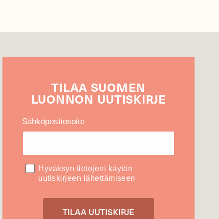
TILAA
SUOMEN
LUONNON
UUTIS­KIRJE
Sähköpostiosoite
Hyväksyn tietojeni käytön
uutiskirjeen lähettämiseen