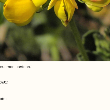
nasuomenluontoon.fi
uokko
uttu