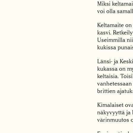
Miksi keltamai
voi olla samal
Keltamaite on 
kasvi. Retkei
Useimmilla nii
kukissa punais
Länsi- ja Kesk
kukassa on my
keltaisia. Tois
vanhetessaan 
brittien ajatu
Kimalaiset ova
näkyvyyttä ja
värinmuutos o