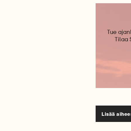
Tue ajan
Tilaa
Lisää aihee