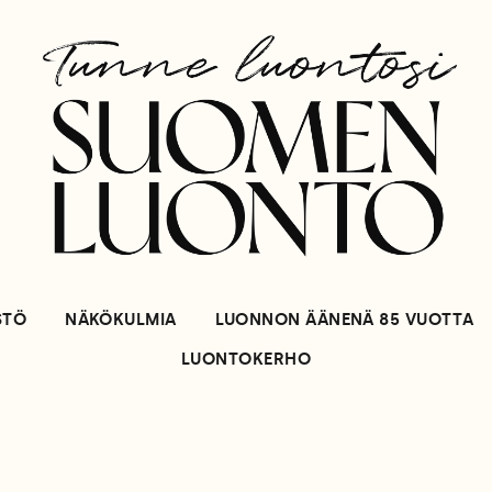
STÖ
NÄKÖKULMIA
LUONNON ÄÄNENÄ 85 VUOTTA
LUONTOKERHO