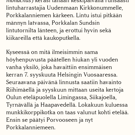
monachus
) keräsi tänään keskipäivällä runsaasti
lintuharrastajia Uudenmaan Kirkkonummelle,
Porkkalanniemen kärkeen. Lintu istui pitkään
männyn latvassa, Porkkalan Sundsin
lintutornilta länteen, ja erottui hyvin sekä
kiikareilla että kaukoputkella.
Kyseessä on mitä ilmeisimmin sama
höyhenpuvusta päätellen hiukan yli vuoden
vanha yksilö, joka havaittiin ensimmäisen
kerran 7. syyskuuta Helsingin Vuosaaressa.
Seuraavana päivänä linnusta saatiin havainto
Riihimäellä ja syyskuun mittaan useita kertoja
Oulun eteläpuolella Limingassa, Siikajoella,
Tyrnävällä ja Haapavedellä. Lokakuun kuluessa
munkkikorppikotka on taas valunut kohti etelää.
Ensin se päätyi Porvooseen ja nyt
Porkkalanniemeen.