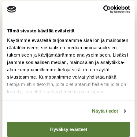
MUNKKIKORPPIKOTKA
RARITEETIT
Tämä sivusto käyttää evästeitä
Käytämme evästeitä tarjoamamme sisällön ja mainosten
räätälöimiseen, sosiaalisen median ominaisuuksien
Tilaa Suomen Luonto
tukemiseen ja kävijämäärämme analysoimiseen. Lisäksi
jaamme sosiaalisen median, mainosalan ja analytiikka-
Tue ajankohtaista ja asiantuntevaa
alan kumppaneillemme tietoja siitä, miten käytät
luonto- ja ympäristöjournalismia.
sivustoamme. Kumppanimme voivat yhdistää näitä
Tilaa Suomen Luonto ja tule mukaan
tietoja muihin tietoihin, joita olet antanut heille tai joita on
luonnonystävien joukkoon!
kerätty, kun olet käyttänyt heidän palvelujaan.
Alk. 3 numeroa 23,40 €.
Näytä tiedot
Tilaa nyt!
Hyväksy evästeet