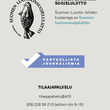
SUOJELU­LIITTO
Suomen Luonto -lehden
kustantaja on
Suomen
luonnonsuojelu­liitto
.
TILAAJAPALVELU
tilaajapalvelu@sll.fi
(09) 228 08 210 (arkisin klo 9-15)