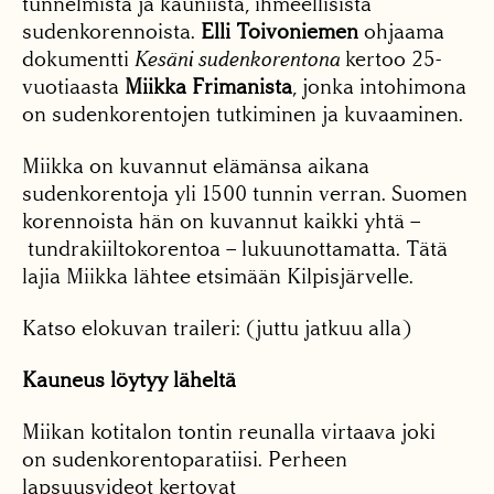
tunnelmista ja kauniista, ihmeellisistä
sudenkorennoista.
Elli Toivoniemen
ohjaama
dokumentti
Kesäni sudenkorentona
kertoo 25-
vuotiaasta
Miikka Frimanista
, jonka intohimona
on sudenkorentojen tutkiminen ja kuvaaminen.
Miikka on kuvannut elämänsa aikana
sudenkorentoja yli 1500 tunnin verran. Suomen
korennoista hän on kuvannut kaikki yhtä –
tundrakiiltokorentoa – lukuunottamatta. Tätä
lajia Miikka lähtee etsimään Kilpisjärvelle.
Katso elokuvan traileri: (juttu jatkuu alla)
Kauneus löytyy läheltä
Miikan kotitalon tontin reunalla virtaava joki
on sudenkorentoparatiisi. Perheen
lapsuusvideot kertovat