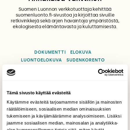
Suomen Luonnon verkkotuottaja kehittää
suomenluonto.fi-sivustoa ja kirjoittaa sivuille
retkivinkkejä sekä arjen havaintoja ympäristöstä,
ekologisesta elämäntavasta ja kuluttamisesta.
DOKUMENTTI
ELOKUVA
LUONTOELOKUVA
SUDENKORENTO
Tilaa Suomen Luonto
Tämä sivusto käyttää evästeitä
Käytämme evästeitä tarjoamamme sisällön ja mainosten
Tue ajankohtaista ja asiantuntevaa
räätälöimiseen, sosiaalisen median ominaisuuksien
luonto- ja ympäristöjournalismia.
tukemiseen ja kävijämäärämme analysoimiseen. Lisäksi
Tilaa Suomen Luonto ja tule mukaan
jaamme sosiaalisen median, mainosalan ja analytiikka-
luonnonystävien joukkoon!
alan kumppaneillemme tietoja siitä, miten käytät