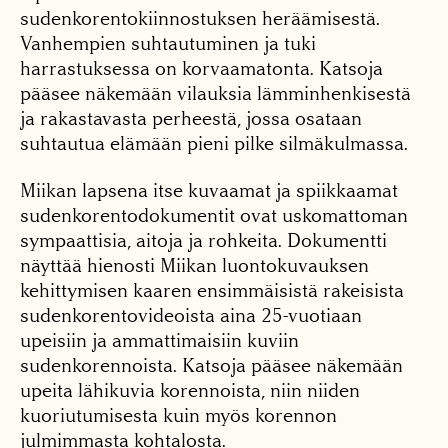
sudenkorentokiinnostuksen heräämisestä.
Vanhempien suhtautuminen ja tuki
harrastuksessa on korvaamatonta. Katsoja
pääsee näkemään vilauksia lämminhenkisestä
ja rakastavasta perheestä, jossa osataan
suhtautua elämään pieni pilke silmäkulmassa.
Miikan lapsena itse kuvaamat ja spiikkaamat
sudenkorentodokumentit ovat uskomattoman
sympaattisia, aitoja ja rohkeita. Dokumentti
näyttää hienosti Miikan luontokuvauksen
kehittymisen kaaren ensimmäisistä rakeisista
sudenkorentovideoista aina 25-vuotiaan
upeisiin ja ammattimaisiin kuviin
sudenkorennoista. Katsoja pääsee näkemään
upeita lähikuvia korennoista, niin niiden
kuoriutumisesta kuin myös korennon
julmimmasta kohtalosta.