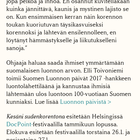
jopa pelkoa ja inhoa. En osannut kuvitellakaan
kuinka jännittävä, kaunis ja mystinen lajisto se
on. Kun ensimmäisen kerran näin korennon
toukan kuoriutuvan täysikasvuiseksi
korennoksi ja lähtevän ensilennolleen, en
löytänyt hämmästykselle ja liikutukselleni
sanoja.”
Ohjaaja haluaa saada ihmiset ymmärtämään
suomalaisen luonnon arvon. Elli Toivoniemi
toimii Suomen Luonnon päivät 2017 -hankkeen
luontolähettiläänä ja kannustaa ihmisiä
lähtemään ulos luontoon 100-vuotiaan Suomen
kunniaksi. Lue lisää
Luonnon päivistä >
Kesäni sudenkorentona
esitetään Helsingissä
DocPoint-
festivaalilla tammikuun lopussa.
Elokuva esitetään festivaalilla torstaina 26.1. ja
perjantaina 27.1.