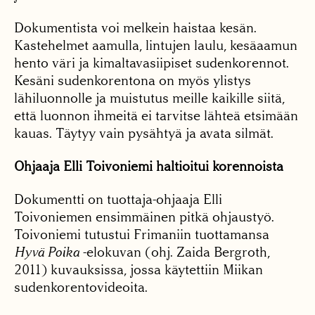
Dokumentista voi melkein haistaa kesän.
Kastehelmet aamulla, lintujen laulu, kesäaamun
hento väri ja kimaltavasiipiset sudenkorennot.
Kesäni sudenkorentona on myös ylistys
lähiluonnolle ja muistutus meille kaikille siitä,
että luonnon ihmeitä ei tarvitse lähteä etsimään
kauas. Täytyy vain pysähtyä ja avata silmät.
Ohjaaja Elli Toivoniemi haltioitui korennoista
Dokumentti on tuottaja-ohjaaja Elli
Toivoniemen ensimmäinen pitkä ohjaustyö.
Toivoniemi tutustui Frimaniin tuottamansa
Hyvä Poika
-elokuvan (ohj. Zaida Bergroth,
2011) kuvauksissa, jossa käytettiin Miikan
sudenkorentovideoita.