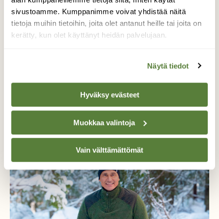
sivustoamme. Kumppanimme voivat yhdistää näitä
Alk. 3 numeroa 23,40 €.
tietoja muihin tietoihin, joita olet antanut heille tai joita on
kerätty, kun olet käyttänyt heidän palvelujaan.
Tilaa nyt!
Näytä tiedot
Hyväksy evästeet
Lisää aiheesta
Muokkaa valintoja
Vain välttämättömät