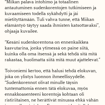
“Miikan palava intohimo ja totaalinen
antautuminen sudenkorentojen tutkimiseen ja
kuvaamiseen todella sykähdytti ja jäi
mietityttämään. Tuli vahva tunne, että Miikan
elämäntyö täytyy saada ihmisten katsottavaksi”,
ohjaaja kuvailee.
“Kesäni sudenkorentona on ennenkaikkea
kasvutarina, jonka ytimessä on paine siitä,
kuinka olla oma itsensä ja sekä tehdä sitä mitä
rakastaa, huolimatta siitä mitä muut ajattelevat.”
Toivoniemi kertoo, että halusi tehdä elokuvan,
joka on ylistys luonnon ihmeellisyydelle.
“Sudenkorennot olivat minulle täysin
tuntemattomia ennen tätä elokuvaa, myös
ennakkoasenteeni korentoja kohtaan oli
ristiriitainen, ne herättivät minussa ehkä vähän