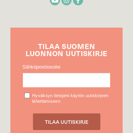
TILAA
SUOMEN
LUONNON
UUTIS­KIRJE
Sähköpostiosoite
Hyväksyn tietojeni käytön uutiskirjeen
lähettämiseen