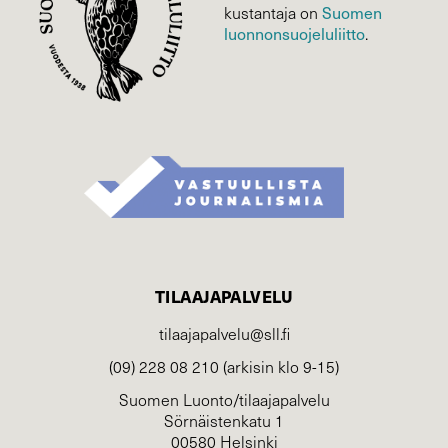
Suomen
kustantaja on
luonnonsuojelu­liitto
.
TILAAJAPALVELU
tilaajapalvelu@sll.fi
(09) 228 08 210 (arkisin klo 9-15)
Suomen Luonto/tilaajapalvelu
Sörnäistenkatu 1
00580 Helsinki