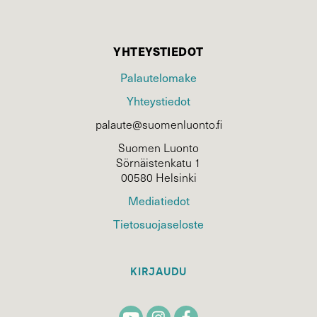
YHTEYSTIEDOT
Palautelomake
Yhteystiedot
palaute@suomenluonto.fi
Suomen Luonto
Sörnäistenkatu 1
00580 Helsinki
Mediatiedot
Tietosuojaseloste
KIRJAUDU