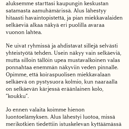
aluksemme starttasi kaupungin keskustan
satamasta aamuhämärissä. Alus lähestyy
hitaasti havaintopistettä, ja pian miekkavalaiden
selkäeviä alkaa näkyä eri puolilla avaraa
vuonon lahtea.
Ne uivat ryhmissä ja ahdistavat sillejä selvästi
yhteistyötä tehden. Usein näkyy vain selkäeviä,
mutta silloin tällöin upea mustavalkoinen valas
ponnahtaa enemmän näkyviin veden pinnalle.
Opimme, että koiraspuolisen miekkavalaan
selkäevä on pystysuora kolmio, kun naaraalla
on selkäevän kärjessä eräänlainen kolo,
”koukku”.
Jo ennen valaita koimme hienon
luontoelämyksen. Alus lähestyi luotoa, missä
merikotkien tiedettiin istuskelevan kyttäämässä