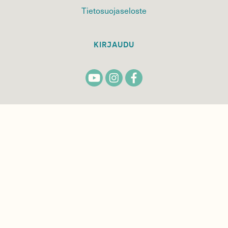
Tietosuojaseloste
KIRJAUDU
TILAA
SUOMEN
LUONNON
UUTIS­KIRJE
Sähköpostiosoite