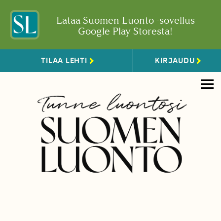
Lataa Suomen Luonto -sovellus
Google Play Storesta!
TILAA LEHTI
KIRJAUDU