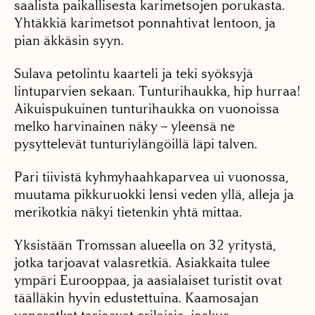
saalista paikallisesta karimetsojen porukasta.
Yhtäkkiä karimetsot ponnahtivat lentoon, ja
pian äkkäsin syyn.
Sulava petolintu kaarteli ja teki syöksyjä
lintuparvien sekaan. Tunturihaukka, hip hurraa!
Aikuispukuinen tunturihaukka on vuonoissa
melko harvinainen näky – yleensä ne
pysyttelevät tunturiylängöillä läpi talven.
Pari tiivistä kyhmyhaahkaparvea ui vuonossa,
muutama pikkuruokki lensi veden yllä, alleja ja
merikotkia näkyi tietenkin yhtä mittaa.
Yksistään Tromssan alueella on 32 yritystä,
jotka tarjoavat valasretkiä. Asiakkaita tulee
ympäri Eurooppaa, ja aasialaiset turistit ovat
täälläkin hyvin edustettuina. Kaamosajan