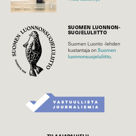
SUOMEN LUONNON­
SUOJELU­LIITTO
Suomen Luonto -lehden
Suomen
kustantaja on
luonnonsuojelu­liitto
.
TILAAJAPALVELU