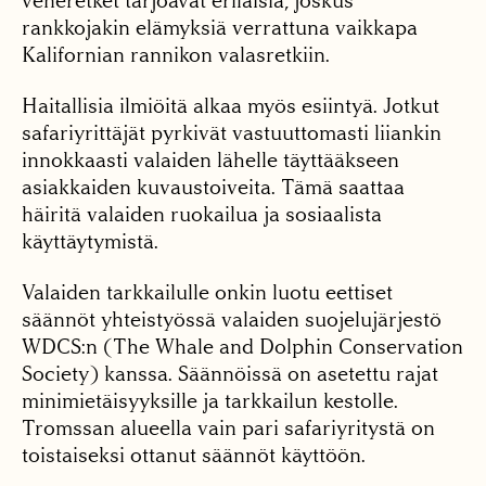
veneretket tarjoavat erilaisia, joskus
rankkojakin elämyksiä verrattuna vaikkapa
Kalifornian rannikon valasretkiin.
Haitallisia ilmiöitä alkaa myös esiintyä. Jotkut
safariyrittäjät pyrkivät vastuuttomasti liiankin
innokkaasti valaiden lähelle täyttääkseen
asiakkaiden kuvaustoiveita. Tämä saattaa
häiritä valaiden ruokailua ja sosiaalista
käyttäytymistä.
Valaiden tarkkailulle onkin luotu eettiset
säännöt yhteistyössä valaiden suojelujärjestö
WDCS:n (The Whale and Dolphin Conservation
Society) kanssa. Säännöissä on asetettu rajat
minimietäisyyksille ja tarkkailun kestolle.
Tromssan alueella vain pari safariyritystä on
toistaiseksi ottanut säännöt käyttöön.