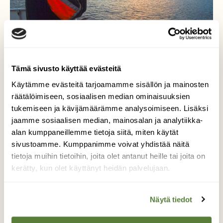
Tämä sivusto käyttää evästeitä
Kuva: Arctic Whale Tours
Käytämme evästeitä tarjoamamme sisällön ja mainosten
räätälöimiseen, sosiaalisen median ominaisuuksien
tukemiseen ja kävijämäärämme analysoimiseen. Lisäksi
jaamme sosiaalisen median, mainosalan ja analytiikka-
alan kumppaneillemme tietoja siitä, miten käytät
MIEKKAVALAS
VALASSAFARI
sivustoamme. Kumppanimme voivat yhdistää näitä
tietoja muihin tietoihin, joita olet antanut heille tai joita on
kerätty, kun olet käyttänyt heidän palvelujaan.
Tilaa Suomen Luonto
Näytä tiedot
Tue ajankohtaista ja asiantuntevaa