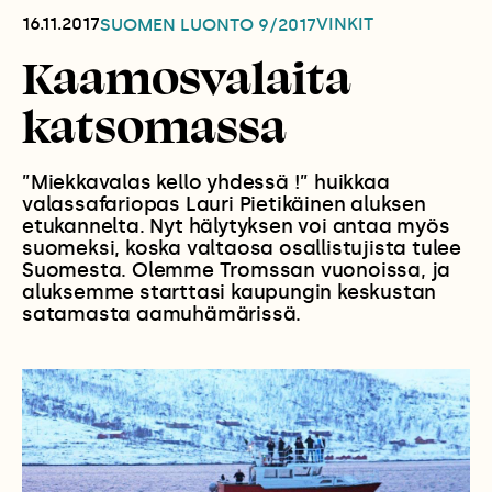
16.11.2017
VINKIT
SUOMEN LUONTO
9/2017
Kaamosvalaita
katsomassa
”Miekkavalas kello yhdessä !” huikkaa
valassafariopas Lauri Pietikäinen aluksen
etukannelta. Nyt hälytyksen voi antaa myös
suomeksi, koska valtaosa osallistujista tulee
Suomesta. Olemme Tromssan vuonoissa, ja
aluksemme starttasi kaupungin keskustan
satamasta aamuhämärissä.