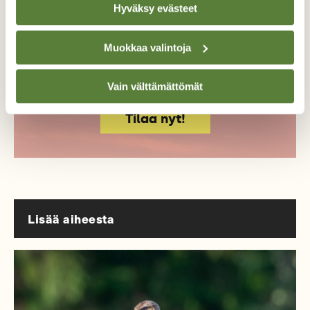
luonto- ja ympäristöjournalismia.
Hyväksy evästeet
Tilaa Suomen Luonto ja tule mukaan
luonnonystävien joukkoon!
Muokkaa valintoja
Alk. 3 numeroa 23,40 €.
Vain välttämättömät
Tilaa nyt!
Lisää aiheesta