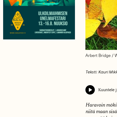
Arbert Bridge /
Teksti: Kauri Mik
Kuuntele j
Haravoin mökill
niitä maan sisä