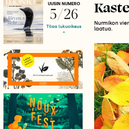
Kast
UUSIN NUMERO
5/26
Nurmikon vier
Tilaa lukuoikeus
laatua.
»