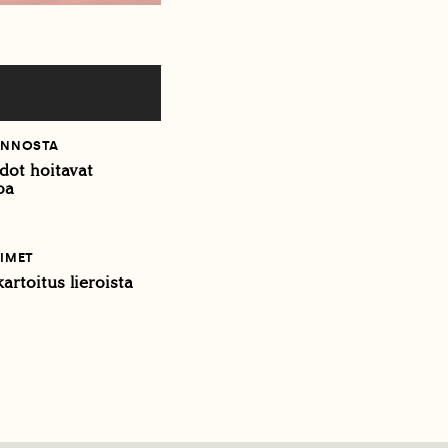
ONNOSTA
ot hoitavat
oa
IMET
artoitus lieroista