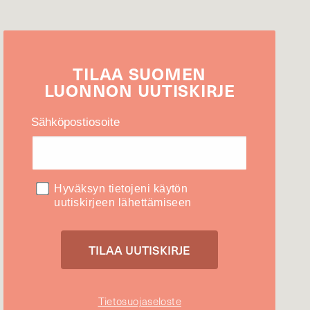
TILAA
SUOMEN
LUONNON
UUTIS­KIRJE
Sähköpostiosoite
Hyväksyn tietojeni käytön
uutiskirjeen lähettämiseen
Tietosuojaseloste