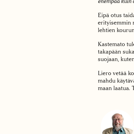
enempää kuin o
Eipä otus tai
erityisemmin r
lehtien kouru
Kastemato tul
takapään suka
suojaan, kuten
Liero vetää kol
mahdu käytävä
maan laatua. 