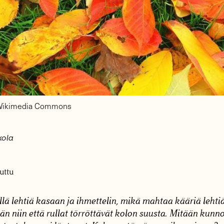
 Wikimedia Commons
kola
uttu
ä lehtiä kasaan ja ihmettelin, mikä mahtaa kääriä lehtiä 
än niin että rullat törröttävät kolon suusta. Mitään kun