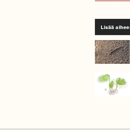
Lisää aihee