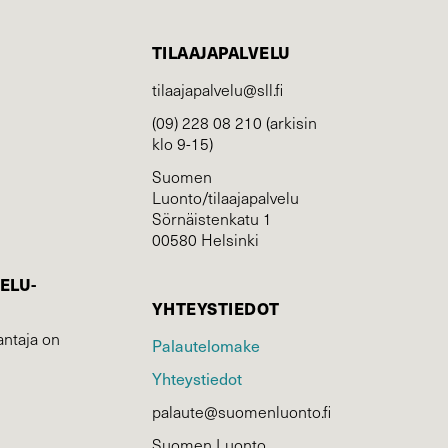
TILAAJAPALVELU
tilaajapalvelu@sll.fi
(09) 228 08 210 (arkisin
klo 9-15)
Suomen
Luonto/tilaajapalvelu
Sörnäistenkatu 1
00580 Helsinki
ELU­
YHTEYSTIEDOT
ntaja on
Palautelomake
Yhteystiedot
palaute@suomenluonto.fi
Suomen Luonto