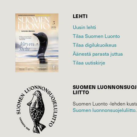
LEHTI
Uusin lehti
Tilaa Suomen Luonto
Tilaa digilukuoikeus
Äänestä parasta juttua
Tilaa uutiskirje
SUOMEN LUONNON­SUOJ
LIITTO
Suomen Luonto -lehden kusta
Suomen luonnonsuojelu­liitto
.