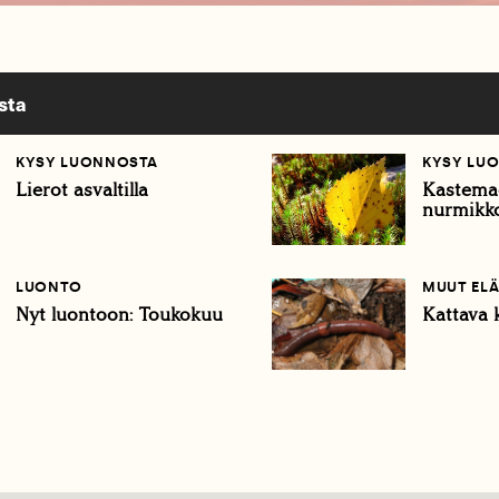
sta
KYSY LUONNOSTA
KYSY LU
Lierot asvaltilla
Kastemad
nurmikk
LUONTO
MUUT ELÄ
Nyt luontoon: Toukokuu
Kattava k