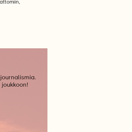
attomiin,
journalismia.
 joukkoon!