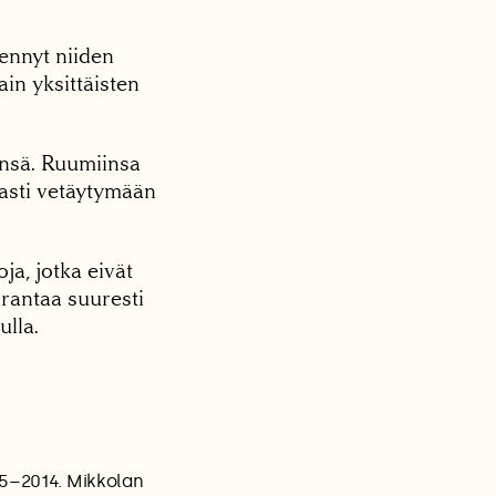
ennyt niiden
ain yksittäisten
insä. Ruumiinsa
easti vetäytymään
oja, jotka eivät
rantaa suuresti
ulla.
85–2014. Mikkolan