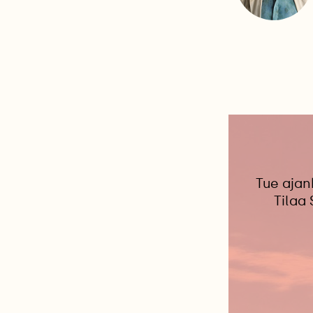
Tue ajan
Tilaa