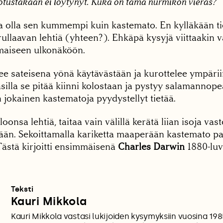
tustakaan ei löytynyt. Kuka on tämä nurmikon vieras?
da olla sen kummempi kuin kastemato. En kylläkään ti
ullaavan lehtiä (yhteen?). Ehkäpä kysyjä viittaakin v
maiseen ulkonäköön.
ee sateisena yönä käytävästään ja kurottelee ympäri
silla se pitää kiinni kolostaan ja pystyy salamannop
 jokainen kastematoja pyydystellyt tietää.
oonsa lehtiä, taitaa vain välillä kerätä liian isoja vast
än. Sekoittamalla kariketta maaperään kastemato pa
Tästä kirjoitti ensimmäisenä
Charles Darwin
1880-luv
Teksti
Kauri Mikkola
Kauri Mikkola vastasi lukijoiden kysymyksiin vuosina 19