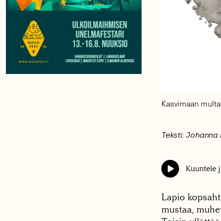
Kasvimaan multaa 
Teksti: Johanna
Kuuntele j
Lapio kopsaht
mustaa, muheva