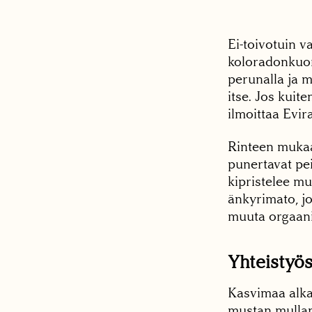
Ei-toivotuin v
koloradonkuor
perunalla ja 
itse. Jos kui
ilmoittaa Evir
Rinteen mukaan
punertavat pei
kipristelee mu
änkyrimato, j
muuta orgaanis
Yhteistyö
Kasvimaa alka
mustan mullan