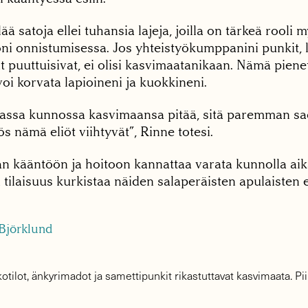
ä satoja ellei tuhansia lajeja, joilla on tärkeä rooli 
ni onnistumisessa. Jos yhteistyökumppanini punkit, li
rit puuttuisivat, ei olisi kasvimaatanikaan. Nämä pienet
 voi korvata lapioineni ja kuokkineni.
ssa kunnossa kasvimaansa pitää, sitä paremman sado
nämä eliöt viihtyvät”, Rinne totesi.
n kääntöön ja hoitoon kannattaa varata kunnolla aik
 tilaisuus kurkistaa näiden salaperäisten apulaisten
otilot, änkyrimadot ja samettipunkit rikastuttavat kasvimaata. Pi