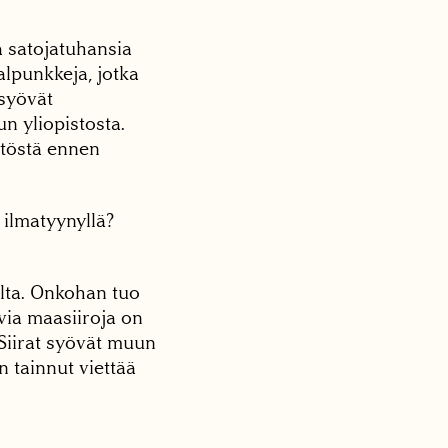
a satojatuhansia
alpunkkeja, jotka
 syövät
n yliopistosta.
stöstä ennen
 ilmatyynyllä?
ulta. Onkohan tuo
uvia maasiiroja on
. Siirat syövät muun
n tainnut viettää