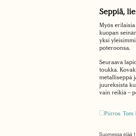
Seppiä, lie
Myös erilaisi
kuopan seinämä
yksi yleisimm
poteroonsa.
Seuraava lapio
toukka. Kovak
metalliseppä j
juureksista k
vain reikiä – 
Suomessa elää 15 