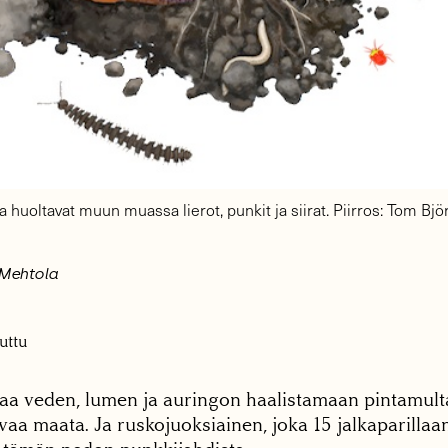
huoltavat muun muassa lierot, punkit ja siirat. Piirros: Tom Bjö
 Mehtola
uttu
aa veden, lumen ja auringon haalistamaan pintamulta
a maata. Ja ruskojuoksiainen, joka 15 jalkaparillaan