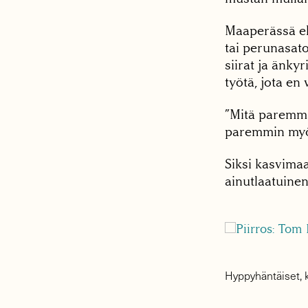
Maaperässä elä
tai perunasato
siirat ja änky
työtä, jota en
”Mitä paremma
paremmin myös 
Siksi kasvimaa
ainutlaatuinen
Hyppyhäntäiset, k