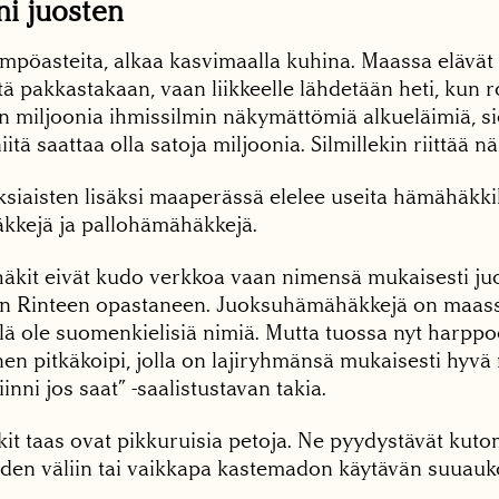
nni juosten
mpöasteita, alkaa kasvimaalla kuhina. Maassa elävät e
ä pakkastakaan, vaan liikkeelle lähdetään heti, kun ro
miljoonia ihmissilmin näkymättömiä alkueläimiä, sien
iitä saattaa olla satoja miljoonia. Silmillekin riittää n
oksiaisten lisäksi maaperässä elelee useita hämähäkkil
kejä ja pallohämähäkkejä.
kit eivät kudo verkkoa vaan nimensä mukaisesti juo
stan Rinteen opastaneen. Juoksuhämähäkkejä on ma
iillä ole suomenkielisiä nimiä. Mutta tuossa nyt harppo
n pitkäkoipi, jolla on lajiryhmänsä mukaisesti hyvä
inni jos saat” -saalistustavan takia.
it taas ovat pikkuruisia petoja. Ne pyydystävät kuto
den väliin tai vaikkapa kastemadon käytävän suuaukol