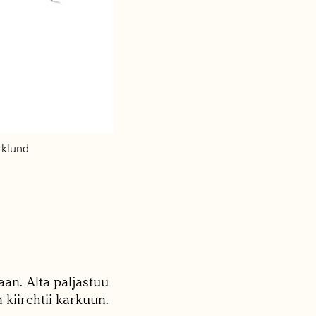
rklund
an. Alta paljastuu
 kiirehtii karkuun.