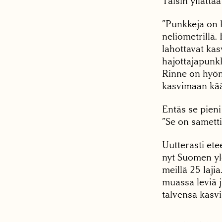
Taisin yllättä
”Punkkeja on 
neliömetrillä.
lahottavat kas
hajottajapunk
Rinne on hyön
kasvimaan kä
Entäs se pieni
”Se on sametti
Uutterasti et
nyt Suomen yle
meillä 25 laji
muassa leviä j
talvensa kasvi