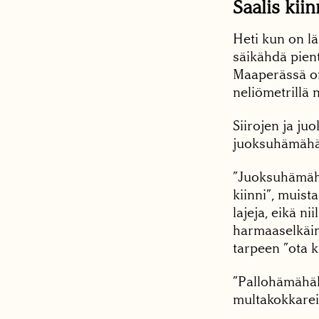
Saalis kii
Heti kun on lä
säikähdä pient
Maaperässä on 
neliömetrillä n
Siirojen ja ju
juoksuhämähäk
”Juoksuhämähä
kiinni”, mui
lajeja, eikä n
harmaaselkäine
tarpeen ”ota ki
”Pallohämähäk
multakokkarei