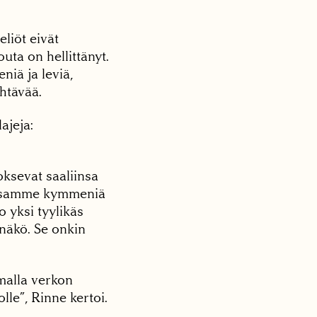
liöt eivät
uta on hellittänyt.
iä ja leviä,
ähtävää.
ajeja:
ksevat saaliinsa
assamme kymmeniä
o yksi tyylikäs
 näkö. Se onkin
malla verkon
le”, Rinne kertoi.