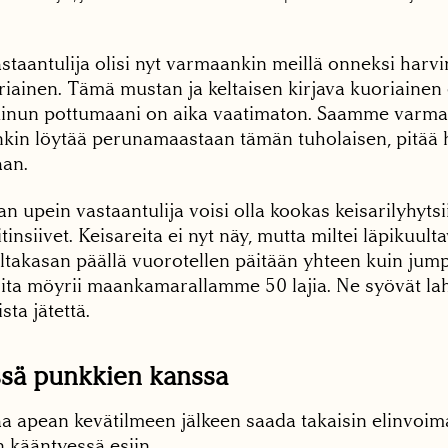
astaantulija olisi nyt varmaankin meillä onneksi harv
iainen. Tämä mustan ja keltaisen kirjava kuoriainen 
minun pottumaani on aika vaatimaton. Saamme varm
tenkin löytää perunamaastaan tämän tuholaisen, pitää
aan.
 upein vastaantulija voisi olla kookas keisarilyhytsii
tinsiivet. Keisareita ei nyt näy, mutta miltei läpikuul
ltakasan päällä vuorotellen päitään yhteen kuin jump
oita möyrii maankamarallamme 50 lajia. Ne syövät lah
ta jätettä.
ssä punkkien kanssa
a apean kevätilmeen jälkeen saada takaisin elinvoi
 kääntyessä esiin.