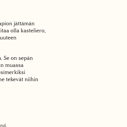
apion jättämän
taa olla kasteliero,
 uuteen
n. Se on sepän
uun muassa
esimerkiksi
e tekevät niihin
und.