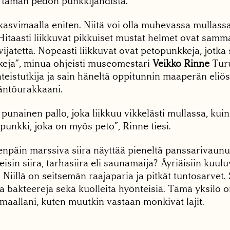
ä tämän pedon punkkijahdista.
kasvimaalla eniten. Niitä voi olla muhevassa mullass
 Hitaasti liikkuvat pikkuiset mustat helmet ovat samm
vijätettä. Nopeasti liikkuvat ovat petopunkkeja, jotka
keja”, minua ohjeisti museomestari
Veikko Rinne
Turu
teistutkija ja sain häneltä oppitunnin maaperän eliö
äntöurakkaani.
 punainen pallo, joka liikkuu vikkelästi mullassa, kuin
punkki, joka on myös peto”, Rinne tiesi.
eenpäin marssiva siira näyttää pieneltä panssarivaun
isin siira, tarhasiira eli saunamaija? Äyriäisiin kuul
a. Niillä on seitsemän raajaparia ja pitkät tuntosarvet
a bakteereja sekä kuolleita hyönteisiä. Tämä yksilö o
maallani, kuten muutkin vastaan mönkivät lajit.