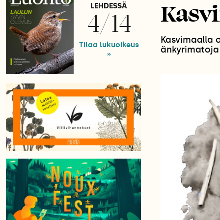
Kasv
LEHDESSÄ
4/14
Kasvimaalla o
Tilaa lukuoikeus
änkyrimatoja
»