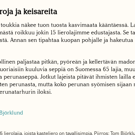
roja ja keisareita
a toukkia näkee tuon tuosta kasvimaata kääntäessä. L
stä roikkuu jokin 15 lierolajimme edustajasta. Se tai
istä. Annan sen tipahtaa kuopan pohjalle ja hakeutua
llinen paljastaa pitkän, pyöreän ja kellertävän mado
uoriaisiin kuuluvia seppiä on Suomessa 65 lajia, m
a perunaseppä. Jotkut lajeista pitävät ihmisten lailla 
uten perunasta, mutta koko perunan syömisen sijaan n
perunatarhurin iloksi.
lierolajia, joista kasteliero on tavallisimpia. Piirros: Tom Björkl