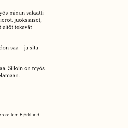
myös minun salaatti-
erot, juoksiaiset,
 eliöt tekevät
n saa – ja sitä
aa. Silloin on myös
 elämään.
irros: Tom Björklund.