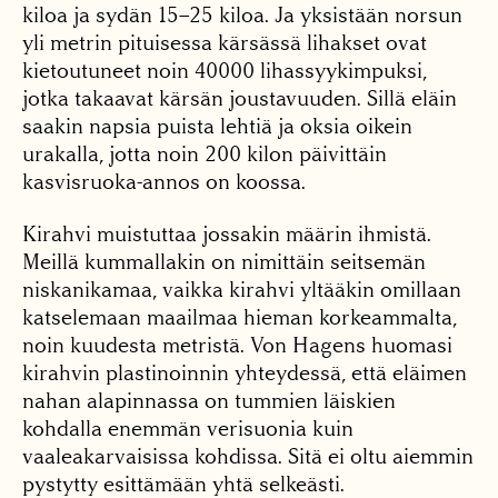
kiloa ja sydän 15–25 kiloa. Ja yksistään norsun
yli metrin pituisessa kärsässä lihakset ovat
kietoutuneet noin 40000 lihassyykimpuksi,
jotka takaavat kärsän joustavuuden. Sillä eläin
saakin napsia puista lehtiä ja oksia oikein
urakalla, jotta noin 200 kilon päivittäin
kasvisruoka-annos on koossa.
Kirahvi muistuttaa jossakin määrin ihmistä.
Meillä kummallakin on nimittäin seitsemän
niskanikamaa, vaikka kirahvi yltääkin omillaan
katselemaan maailmaa hieman korkeammalta,
noin kuudesta metristä. Von Hagens huomasi
kirahvin plastinoinnin yhteydessä, että eläimen
nahan alapinnassa on tummien läiskien
kohdalla enemmän verisuonia kuin
vaaleakarvaisissa kohdissa. Sitä ei oltu aiemmin
pystytty esittämään yhtä selkeästi.