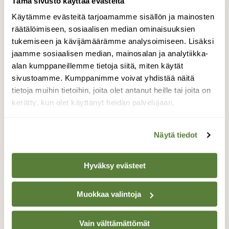
Tämä sivusto käyttää evästeitä
Käytämme evästeitä tarjoamamme sisällön ja mainosten
räätälöimiseen, sosiaalisen median ominaisuuksien
Vuorigorillassa on jotakin tuttua. Kuva: Johanna
tukemiseen ja kävijämäärämme analysoimiseen. Lisäksi
Mehtola
jaamme sosiaalisen median, mainosalan ja analytiikka-
alan kumppaneillemme tietoja siitä, miten käytät
Eläinten Body Worlds
näyttelyyn voi tutustua
sivustoamme. Kumppanimme voivat yhdistää näitä
tietoja muihin tietoihin, joita olet antanut heille tai joita on
29.10. saakka. Samalla reissulla kannattaa
kerätty, kun olet käyttänyt heidän palvelujaan.
katsoa myös planetaarioelokuvat
Pandat
,
Yöperhosten salattu maailma
ja
Maasta
maailmankaikkeuteen
sekä tutustua uusiin
Näytä tiedot
työpajoihin. Lue lisää:
www.heureka.fi
,
www.animalinsideout.com
,
Hyväksy evästeet
www.bodyworlds.com
.
Muokkaa valintoja
Vain välttämättömät