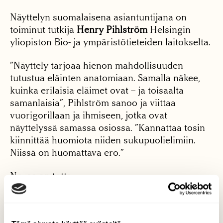
Näyttelyn suomalaisena asiantuntijana on
toiminut tutkija
Henry Pihlström
Helsingin
yliopiston Bio- ja ympäristötieteiden laitokselta.
”Näyttely tarjoaa hienon mahdollisuuden
tutustua eläinten anatomiaan. Samalla näkee,
kuinka erilaisia eläimet ovat – ja toisaalta
samanlaisia”, Pihlström sanoo ja viittaa
vuorigorillaan ja ihmiseen, jotka ovat
näyttelyssä samassa osiossa. ”Kannattaa tosin
kiinnittää huomiota niiden sukupuolielimiin.
Niissä on huomattava ero.”
No, se on totta.