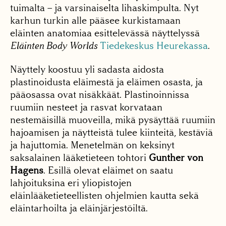
tuimalta – ja varsinaiselta lihaskimpulta. Nyt
karhun turkin alle pääsee kurkistamaan
eläinten anatomiaa esittelevässä näyttelyssä
Eläinten Body Worlds
Tiedekeskus Heurekassa
.
Näyttely koostuu yli sadasta aidosta
plastinoidusta eläimestä ja eläimen osasta, ja
pääosassa ovat nisäkkäät. Plastinoinnissa
ruumiin nesteet ja rasvat korvataan
nestemäisillä muoveilla, mikä pysäyttää ruumiin
hajoamisen ja näytteistä tulee kiinteitä, kestäviä
ja hajuttomia. Menetelmän on keksinyt
saksalainen lääketieteen tohtori
Gunther von
Hagens
. Esillä olevat eläimet on saatu
lahjoituksina eri yliopistojen
eläinlääketieteellisten ohjelmien kautta sekä
eläintarhoilta ja eläinjärjestöiltä.