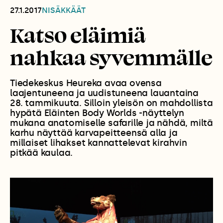
27.1.2017
NISÄKKÄÄT
Katso eläimiä
nahkaa syvemmälle
Tiedekeskus Heureka avaa ovensa
laajentuneena ja uudistuneena lauantaina
28. tammikuuta. Silloin yleisön on mahdollista
hypätä Eläinten Body Worlds -näyttelyn
mukana anatomiselle safarille ja nähdä, miltä
karhu näyttää karvapeitteensä alla ja
millaiset lihakset kannattelevat kirahvin
pitkää kaulaa.