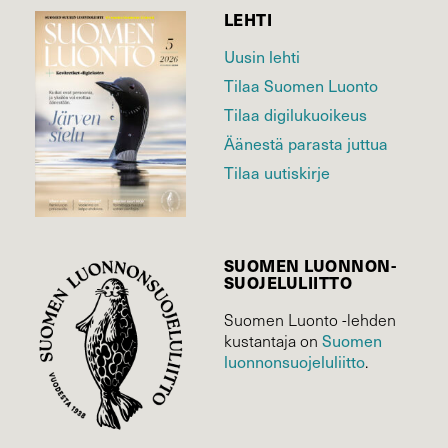
LEHTI
Uusin lehti
Tilaa Suomen Luonto
Tilaa digilukuoikeus
Äänestä parasta juttua
Tilaa uutiskirje
SUOMEN LUONNON­
SUOJELU­LIITTO
Suomen Luonto -lehden
Suomen
kustantaja on
luonnonsuojelu­liitto
.