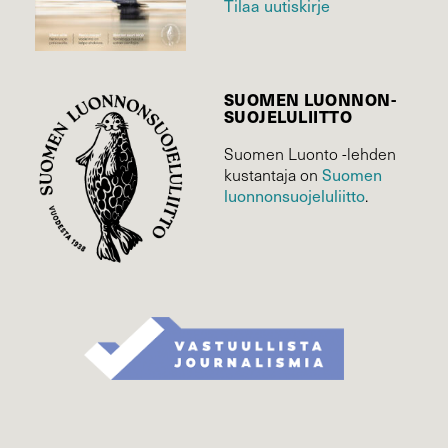
Tilaa uutiskirje
SUOMEN LUONNON­
SUOJELU­LIITTO
Suomen Luonto -lehden
Suomen
kustantaja on
luonnonsuojelu­liitto
.