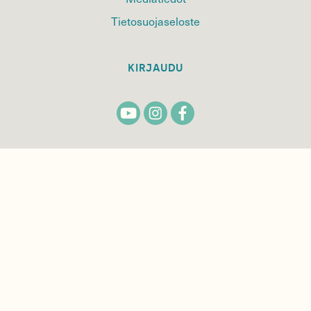
Tietosuojaseloste
KIRJAUDU
TILAA
SUOMEN
LUONNON
UUTIS­KIRJE
Sähköpostiosoite