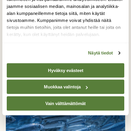
jaamme sosiaalisen median, mainosalan ja analytiikka-
alan kumppaneillemme tietoja siitä, miten käytät
sivustoamme. Kumppanimme voivat yhdistää näitä
tietoja muihin tietoihin, joita olet antanut heille tai joita on
kerätty, kun olet käyttänyt heidän palvelujaan.
Näytä tiedot
Hyväksy evästeet
MERET JA JÄRVET
Tästä puhutaan: Voiko kalastus estää
Muokkaa valintoja
silakkakantaa elpymästä?
Vain välttämättömät