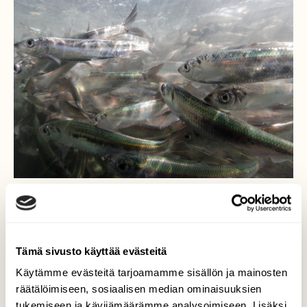
UUTISET
Ympäristö nyt: Silakat edelleen hyvässä
kunnossa Selkämerellä nälkiintymisjakson
jälkeen
Tämä sivusto käyttää evästeitä
Käytämme evästeitä tarjoamamme sisällön ja mainosten
räätälöimiseen, sosiaalisen median ominaisuuksien
tukemiseen ja kävijämäärämme analysoimiseen. Lisäksi