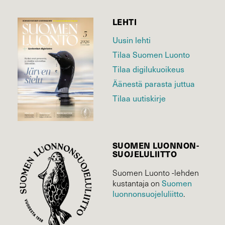
LEHTI
Uusin lehti
Tilaa Suomen Luonto
Tilaa digilukuoikeus
Äänestä parasta juttua
Tilaa uutiskirje
SUOMEN LUONNON­
SUOJELU­LIITTO
Suomen Luonto -lehden
Suomen
kustantaja on
luonnonsuojelu­liitto
.