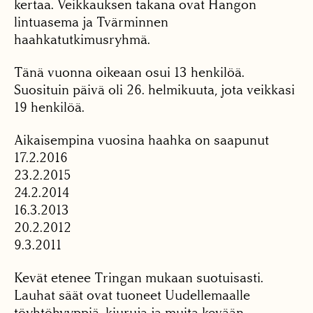
kertaa. Veikkauksen takana ovat Hangon
lintuasema ja Tvärminnen
haahkatutkimusryhmä.
Tänä vuonna oikeaan osui 13 henkilöä.
Suosituin päivä oli 26. helmikuuta, jota veikkasi
19 henkilöä.
Aikaisempina vuosina haahka on saapunut
17.2.2016
23.2.2015
24.2.2014
16.3.2013
20.2.2012
9.3.2011
Kevät etenee Tringan mukaan suotuisasti.
Lauhat säät ovat tuoneet Uudellemaalle
töyhtöhyyppiä, kiuruja ja muita kevään