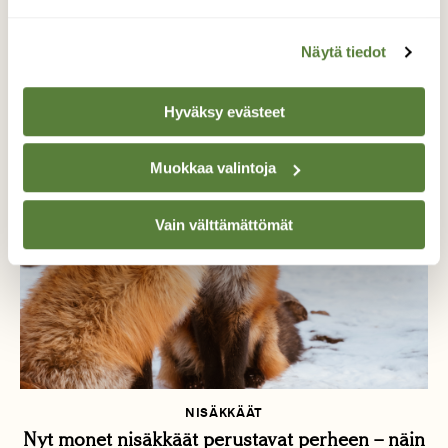
LUONTOKUVAUS
Luontokuvan tarina: Miksi tuomi on sinulle
Näytä tiedot
erityinen puu, Taru Rantala?
Hyväksy evästeet
Muokkaa valintoja
Vain välttämättömät
NISÄKKÄÄT
Nyt monet nisäkkäät perustavat perheen – näin