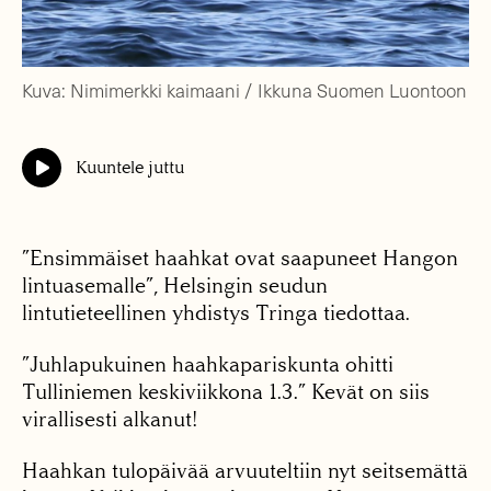
Kuva: Nimimerkki kaimaani / Ikkuna Suomen Luontoon
Kuuntele juttu
”Ensimmäiset haahkat ovat saapuneet Hangon
lintuasemalle”, Helsingin seudun
lintutieteellinen yhdistys Tringa tiedottaa.
”Juhlapukuinen haahkapariskunta ohitti
Tulliniemen keskiviikkona 1.3.” Kevät on siis
virallisesti alkanut!
Haahkan tulopäivää arvuuteltiin nyt seitsemättä