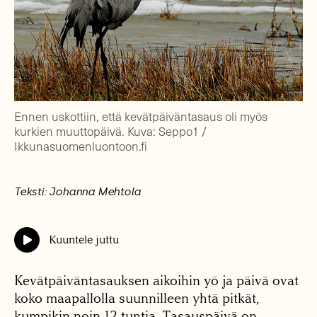
Ennen uskottiin, että kevätpäiväntasaus oli myös
kurkien muuttopäivä. Kuva: Seppo1 /
Ikkunasuomenluontoon.fi
Teksti: Johanna Mehtola
Kuuntele juttu
Kevätpäiväntasauksen aikoihin yö ja päivä ovat
koko maapallolla suunnilleen yhtä pitkät,
kumpikin noin 12 tuntia. Tasauspäivä on