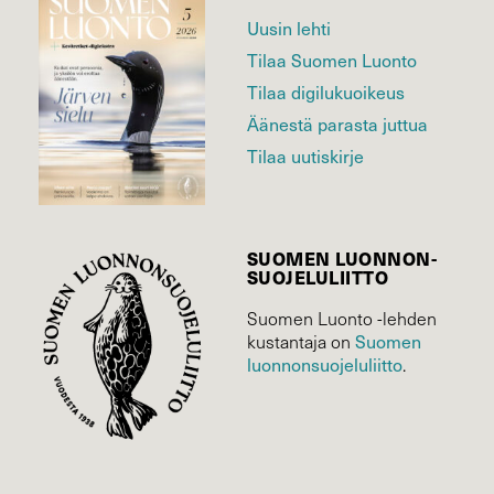
Uusin lehti
Tilaa Suomen Luonto
Tilaa digilukuoikeus
Äänestä parasta juttua
Tilaa uutiskirje
SUOMEN LUONNON­
SUOJELU­LIITTO
Suomen Luonto -lehden
Suomen
kustantaja on
luonnonsuojelu­liitto
.