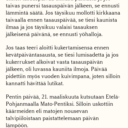
taivas punersi tasauspäivän jälkeen, se ennusti
lämmintä säätä. Jos täysikuu mollotti kirkkaana
taivaalla ennen tasauspäivää, se tiesi kaunista
ilmaa ja jos täysikuu valaisi tasauksen
jälkeisenä päivänä, se ennusti yöhalloja.
Jos taas teeri aloitti kukertamisensa ennen
kevätpäiväntasausta, se tiesi lumisadetta ja jos
kukerrukset alkoivat vasta tasauspäivän
jälkeen, oli luvassa kauniita ilmoja. Päivää
pidettiin myös vuoden kuivimpana, joten silloin
kannatti hävittää lutikat.
Pentin päivää, 21. maaliskuuta kutsutaan Etelä-
Pohjanmaalla Mato-Pentiksi. Silloin uskottiin
käärmeiden eli matojen nousevan
talvipiiloistaan paistattelemaan päivän
lämpöön.