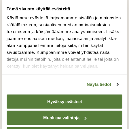
Kits kiira metsään – tiedätkö, mistä kiirastorstai
Tämä sivusto käyttää evästeitä
on saanut nimensä?
Käytämme evästeitä tarjoamamme sisällön ja mainosten
räätälöimiseen, sosiaalisen median ominaisuuksien
tukemiseen ja kävijämäärämme analysoimiseen. Lisäksi
jaamme sosiaalisen median, mainosalan ja analytiikka-
alan kumppaneillemme tietoja siitä, miten käytät
sivustoamme. Kumppanimme voivat yhdistää näitä
tietoja muihin tietoihin, joita olet antanut heille tai joita on
kerätty, kun olet käyttänyt heidän palvelujaan.
Näytä tiedot
Hyväksy evästeet
LUONTO
Muokkaa valintoja
Valo voittaa – kevätpäiväntasaus on tänään
kello 16:46