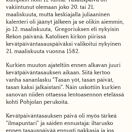
vakiintunut olemaan joko 20. tai 21.
maaliskuuta, mutta keskiajalla juliaaninen
kalenteri oli jäänyt jälkeen ja se olikin aiemmin,
jo 12. maaliskuuta, Gregoriuksen eli nykyisin
Rekon päivänä. Katolisen kirkon piirissä
kevätpäiväntasauspäiväksi valikoitui nykyinen
21. maaliskuuta vuonna 1582.
Kurkien muuton ajateltiin ennen alkavan juuri
kevätpäiväntasauksen aikaan. Siitä kertoo
vanha sananlasku ”Tasan yöt, tasan päivät,
tasan kaksi jalkaistani”. Näin uskottiin kurkien
sanovan niiden ottaessa lentoasennon etelässä
kohti Pohjolan perukoita.
Kevätpäiväntasauksen päivä oli myös tärkeä
”ilmapuntari” ja säiden ennustaja: iltarusko
ennen tasauspäivää ennusti pakkasia ja jos