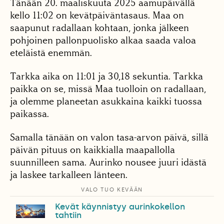
Tänään 20. maaliskuuta 2025 aamupäivällä
kello 11:02 on kevätpäiväntasaus. Maa on
saapunut radallaan kohtaan, jonka jälkeen
pohjoinen pallonpuolisko alkaa saada valoa
eteläistä enemmän.
Tarkka aika on 11:01 ja 30,18 sekuntia. Tarkka
paikka on se, missä Maa tuolloin on radallaan,
ja olemme planeetan asukkaina kaikki tuossa
paikassa.
Samalla tänään on valon tasa-arvon päivä, sillä
päivän pituus on kaikkialla maapallolla
suunnilleen sama. Aurinko nousee juuri idästä
ja laskee tarkalleen länteen.
VALO TUO KEVÄÄN
Kevät käynnistyy aurinkokellon
tahtiin