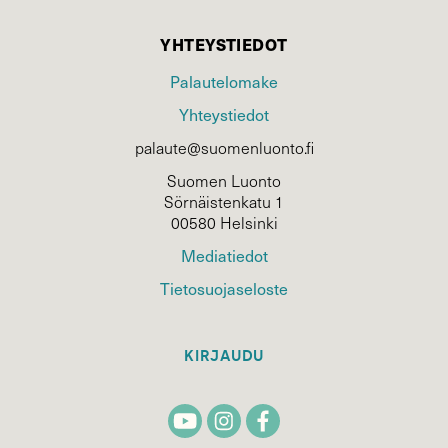
YHTEYSTIEDOT
Palautelomake
Yhteystiedot
palaute@suomenluonto.fi
Suomen Luonto
Sörnäistenkatu 1
00580 Helsinki
Mediatiedot
Tietosuojaseloste
KIRJAUDU