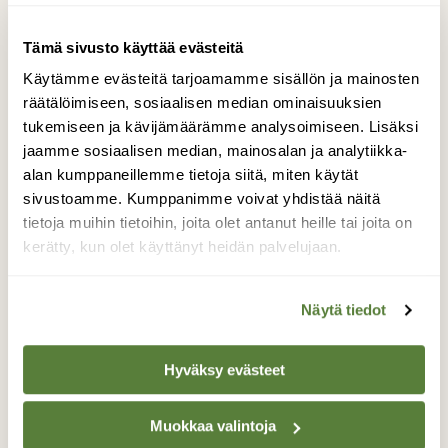
Tämä sivusto käyttää evästeitä
Käytämme evästeitä tarjoamamme sisällön ja mainosten
räätälöimiseen, sosiaalisen median ominaisuuksien
tukemiseen ja kävijämäärämme analysoimiseen. Lisäksi
ILMIÖT
jaamme sosiaalisen median, mainosalan ja analytiikka-
Kevätpäiväntasaus on 20. maaliskuuta kello
alan kumppaneillemme tietoja siitä, miten käytät
23.24
sivustoamme. Kumppanimme voivat yhdistää näitä
tietoja muihin tietoihin, joita olet antanut heille tai joita on
kerätty, kun olet käyttänyt heidän palvelujaan.
Näytä tiedot
Hyväksy evästeet
Muokkaa valintoja