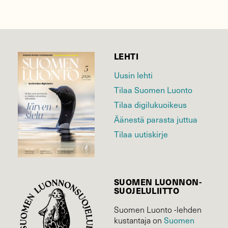
LEHTI
Uusin lehti
Tilaa Suomen Luonto
Tilaa digilukuoikeus
Äänestä parasta juttua
Tilaa uutiskirje
SUOMEN LUONNON­
SUOJELU­LIITTO
Suomen Luonto -lehden
kustantaja on
Suomen