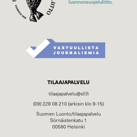
luonnonsuojelu­liitto
.
TILAAJAPALVELU
tilaajapalvelu@sll.fi
(09) 228 08 210 (arkisin klo 9-15)
Suomen Luonto/tilaajapalvelu
Sörnäistenkatu 1
00580 Helsinki