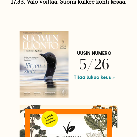
17.33. Valo voittaa. Suomi kulkee kohti kesää.
UUSIN NUMERO
5/26
Tilaa lukuoikeus »