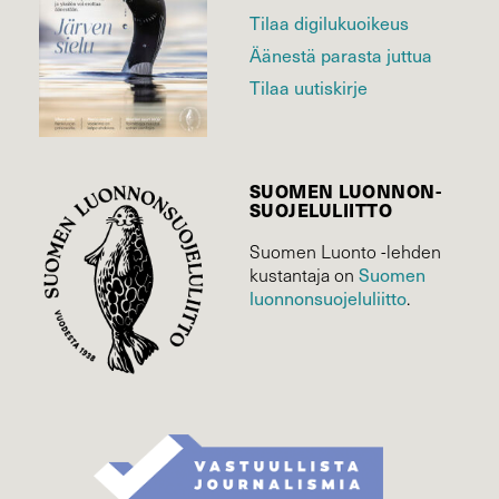
Tilaa digilukuoikeus
Äänestä parasta juttua
Tilaa uutiskirje
SUOMEN LUONNON­
SUOJELU­LIITTO
Suomen Luonto -lehden
kustantaja on
Suomen
luonnonsuojelu­liitto
.