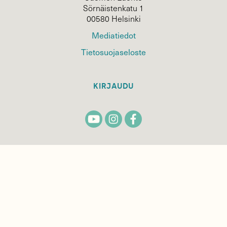
Sörnäistenkatu 1
00580 Helsinki
Mediatiedot
Tietosuojaseloste
KIRJAUDU
TILAA
SUOMEN
LUONNON
UUTIS­KIRJE