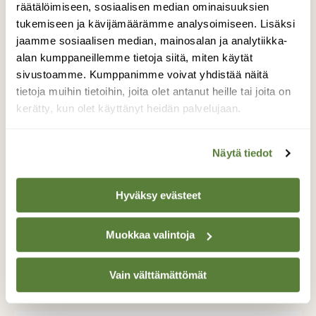
Kevätpäiväntasaus on tänään aamupäivällä
räätälöimiseen, sosiaalisen median ominaisuuksien
kello 11:01:30
tukemiseen ja kävijämäärämme analysoimiseen. Lisäksi
jaamme sosiaalisen median, mainosalan ja analytiikka-
alan kumppaneillemme tietoja siitä, miten käytät
sivustoamme. Kumppanimme voivat yhdistää näitä
tietoja muihin tietoihin, joita olet antanut heille tai joita on
kerätty, kun olet käyttänyt heidän palvelujaan.
Näytä tiedot
Hyväksy evästeet
Muokkaa valintoja
RETKIVINKIT
Vain välttämättömät
Nyt luontoon: Kokeile kepillä jäätä