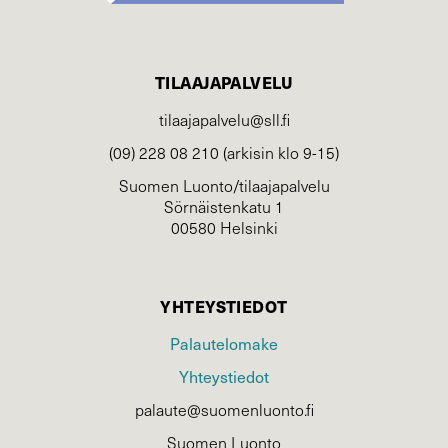
TILAAJAPALVELU
tilaajapalvelu@sll.fi
(09) 228 08 210 (arkisin klo 9-15)
Suomen Luonto/tilaajapalvelu
Sörnäistenkatu 1
00580 Helsinki
YHTEYSTIEDOT
Palautelomake
Yhteystiedot
palaute@suomenluonto.fi
Suomen Luonto