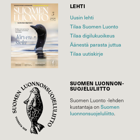
LEHTI
Uusin lehti
Tilaa Suomen Luonto
Tilaa digilukuoikeus
Äänestä parasta juttua
Tilaa uutiskirje
SUOMEN LUONNON­
SUOJELU­LIITTO
Suomen Luonto -lehden
Suomen
kustantaja on
luonnonsuojelu­liitto
.