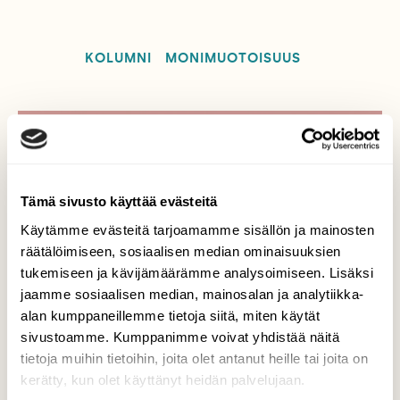
KOLUMNI
MONIMUOTOISUUS
Tilaa Suomen Luonto
Tue ajankohtaista ja asiantuntevaa
Tämä sivusto käyttää evästeitä
luonto- ja ympäristöjournalismia.
Käytämme evästeitä tarjoamamme sisällön ja mainosten
Tilaa Suomen Luonto ja tule mukaan
räätälöimiseen, sosiaalisen median ominaisuuksien
luonnonystävien joukkoon!
tukemiseen ja kävijämäärämme analysoimiseen. Lisäksi
jaamme sosiaalisen median, mainosalan ja analytiikka-
Alk. 3 numeroa 23,40 €.
alan kumppaneillemme tietoja siitä, miten käytät
sivustoamme. Kumppanimme voivat yhdistää näitä
tietoja muihin tietoihin, joita olet antanut heille tai joita on
Tilaa nyt!
kerätty, kun olet käyttänyt heidän palvelujaan.