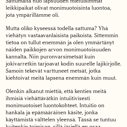
Sattumalta nuo lapsuuden mieluisimmat
leikkipaikat olivat monimuotoisinta luontoa,
jota ympärillämme oli.
Mutta oliko kyseessä todella sattuma? Yhä
viehätyn vastaavanlaisista paikoista. Sittemmin
tietoa on tullut enemmän ja olen ymmärtänyt
näiden paikkojen arvon monimuotoisuuden
kannalta. Niin puronvarsimetsät kuin
jokivarretkin tarjoavat kodin suurelle lajikirjolle.
Samoin tekevät varttuneet metsät, jotka
kiehtoivat meitä lapsena enemmän kuin muut.
Olenkin alkanut miettiä, että kenties meitä
ihmisiä viehättävätkin intuiitivisesti
monimuotoiset luontokohteet. Intuitio on
hankala ja epämääräinen käsite, jonka
käyttämistä välttelen yleensä. Tässä se tuntuu
kuitenkin toimivan, sillä järjellä en osaa