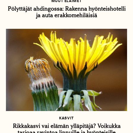
MUUT ELÄIMET
Pölyttäjät ahdingossa: Rakenna hyönteishotelli
ja auta erakkomehiläisiä
KASVIT
Rikkakasvi vai elämän ylläpitäjä? Voikukka
tarjoaa ravintoa linnuille ja hyönteisille