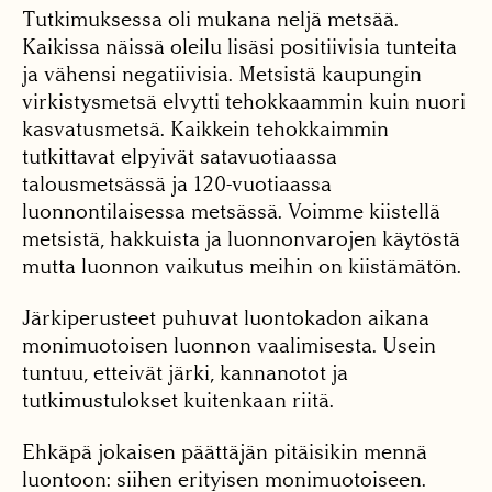
Tutkimuksessa oli mukana neljä metsää.
Kaikissa näissä oleilu lisäsi positiivisia tunteita
ja vähensi negatiivisia. Metsistä kaupungin
virkistysmetsä elvytti tehokkaammin kuin nuori
kasvatusmetsä. Kaikkein tehokkaimmin
tutkittavat elpyivät satavuotiaassa
talousmetsässä ja 120-vuotiaassa
luonnontilaisessa metsässä. Voimme kiistellä
metsistä, hakkuista ja luonnonvarojen käytöstä
mutta luonnon vaikutus meihin on kiistämätön.
Järkiperusteet puhuvat luontokadon aikana
monimuotoisen luonnon vaalimisesta. Usein
tuntuu, etteivät järki, kannanotot ja
tutkimustulokset kuitenkaan riitä.
Ehkäpä jokaisen päättäjän pitäisikin mennä
luontoon: siihen erityisen monimuotoiseen.