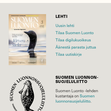
LEHTI
Uusin lehti
Tilaa Suomen Luonto
Tilaa digilukuoikeus
Äänestä parasta juttua
Tilaa uutiskirje
SUOMEN LUONNON­
SUOJELU­LIITTO
Suomen Luonto -lehden
kustantaja on
Suomen
luonnonsuojelu­liitto
.