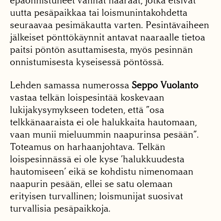
epäonnistuneet vanhat naaraat, jotka etsivät
uutta pesäpaikkaa tai loismunintakohdetta
seuraavaa pesimäkautta varten. Pesintävaiheen
jälkeiset pönttökäynnit antavat naaraalle tietoa
paitsi pöntön asuttamisesta, myös pesinnän
onnistumisesta kyseisessä pöntössä.
Lehden samassa numerossa
Seppo Vuolanto
vastaa telkän loispesintää koskevaan
lukijakysymykseen todeten, että ”osa
telkkänaaraista ei ole halukkaita hautomaan,
vaan munii mieluummin naapurinsa pesään”.
Toteamus on harhaanjohtava. Telkän
loispesinnässä ei ole kyse ’halukkuudesta
hautomiseen’ eikä se kohdistu nimenomaan
naapurin pesään, ellei se satu olemaan
erityisen turvallinen; loismunijat suosivat
turvallisia pesäpaikkoja.