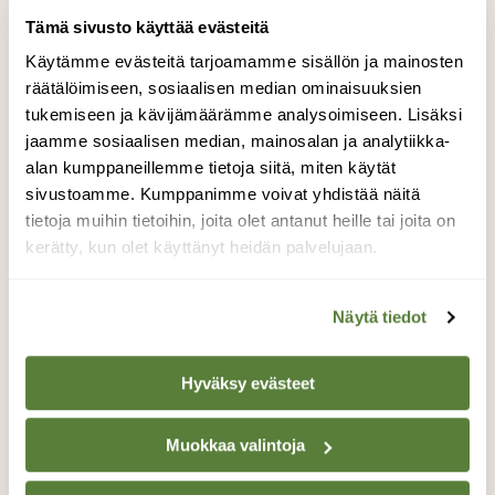
Tämä sivusto käyttää evästeitä
Käytämme evästeitä tarjoamamme sisällön ja mainosten
räätälöimiseen, sosiaalisen median ominaisuuksien
LINNUT
tukemiseen ja kävijämäärämme analysoimiseen. Lisäksi
Nuorten telkkänaaraiden villit viikot - hakit
jaamme sosiaalisen median, mainosalan ja analytiikka-
etsivät pesäkoloja jo ennen pariutumista
alan kumppaneillemme tietoja siitä, miten käytät
sivustoamme. Kumppanimme voivat yhdistää näitä
tietoja muihin tietoihin, joita olet antanut heille tai joita on
kerätty, kun olet käyttänyt heidän palvelujaan.
Näytä tiedot
Hyväksy evästeet
Muokkaa valintoja