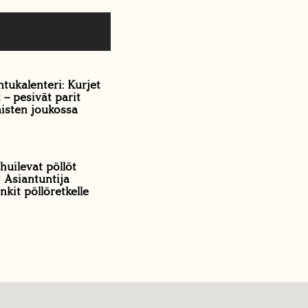
ntukalenteri: Kurjet
 – pesivät parit
isten joukossa
huilevat pöllöt
? Asiantuntija
nkit pöllöretkelle