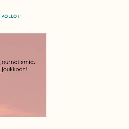
PÖLLÖT
journalismia.
 joukkoon!