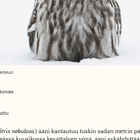
resvuo
skimies
uttu
Strix nebulosa
) ääni kantautuu tuskin sadan metrin p
heässä kuusikossa kevättalven yönä, ääni sykähdyttää