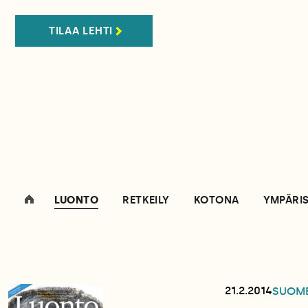
TILAA LEHTI
LUONTO
RETKEILY
KOTONA
YMPÄRI
21.2.2014
SUOM