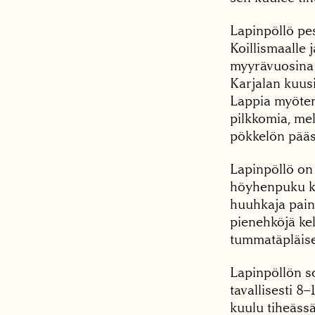
Lapinpöllö pe
Koillismaalle 
myyrävuosina l
Karjalan kuusi
Lappia myöten.
pilkkomia, me
pökkelön pääs
Lapinpöllö on
höyhenpuku kui
huuhkaja paina
pienehköjä ke
tummatäpläise
Lapinpöllön s
tavallisesti 8
kuulu tiheäss