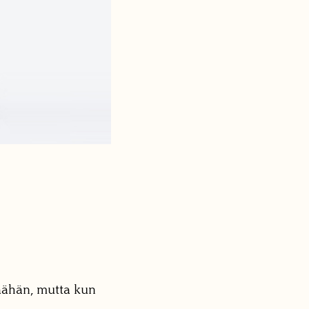
äähän, mutta kun
.