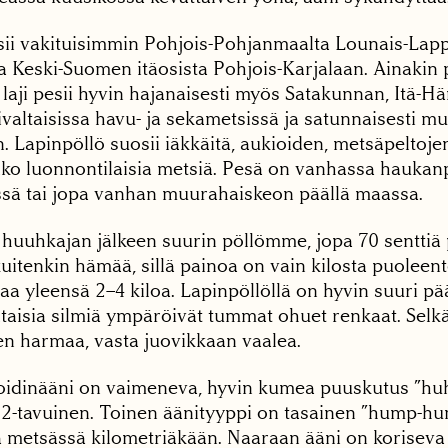
sii vakituisimmin Pohjois-Pohjanmaalta Lounais-Lapp
ja Keski-Suomen itäosista Pohjois-Karjalaan. Ainakin
aji pesii hyvin hajanaisesti myös Satakunnan, Itä-Hä
valtaisissa havu- ja sekametsissä ja satunnaisesti m
 Lapinpöllö suosii iäkkäitä, aukioiden, metsäpeltoje
lko luonnontilaisia metsiä. Pesä on vanhassa haukan
sä tai jopa vanhan muurahaiskeon päällä maassa.
 huuhkajan jälkeen suurin pöllömme, jopa 70 senttiä 
tenkin hämää, sillä painoa on vain kilosta puoleent
a yleensä 2–4 kiloa. Lapinpöllöllä on hyvin suuri pä
ltaisia silmiä ympäröivät tummat ohuet renkaat. Selk
n harmaa, vasta juovikkaan vaalea.
oidinääni on vaimeneva, hyvin kumea puuskutus ”hu
–12-tavuinen. Toinen äänityyppi on tasainen ”hump-hu
ä metsässä kilometriäkään. Naaraan ääni on koriseva