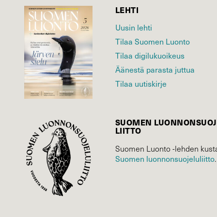
LEHTI
Uusin lehti
Tilaa Suomen Luonto
Tilaa digilukuoikeus
Äänestä parasta juttua
Tilaa uutiskirje
SUOMEN LUONNON­SUOJ
LIITTO
Suomen Luonto -lehden kusta
Suomen luonnonsuojelu­liitto
.