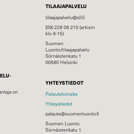
TILAAJAPALVELU
tilaajapalvelu@sll.fi
(09) 228 08 210 (arkisin
klo 9-15)
Suomen
Luonto/tilaajapalvelu
Sörnäistenkatu 1
00580 Helsinki
ELU­
YHTEYSTIEDOT
ntaja on
Palautelomake
Yhteystiedot
palaute@suomenluonto.fi
Suomen Luonto
Sörnäistenkatu 1