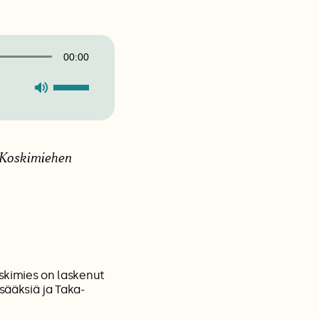
00:00
Nuolinäppäimillä
ylös
ja
alas
säädät
äänenvoimakkuutta
i Koskimiehen
suuremmaksi
ja
pienemmäksi.
oskimies on laskenut
sääksiä ja Taka-