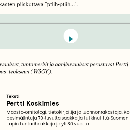
asten piiskuttava ”ptiih-ptiih…”.
uvaukset, tuntomerkit ja äänikuvaukset perustuvat Pertt
pas -teokseen (WSOY).
Teksti
Pertti Koskimies
Maasto-ornitologi, tietokirjailija ja luonnonrakastaja. K
pesimälintuja 70-luvulta saakka ja tutkinut Itä-Suomen 
Lapin tunturihaukkoja jo yli 30 vuotta.