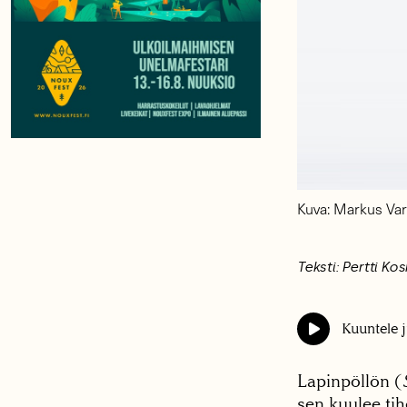
Kuva: Markus Va
Teksti: Pertti Ko
Kuuntele j
Lapinpöllön (
sen kuulee ti