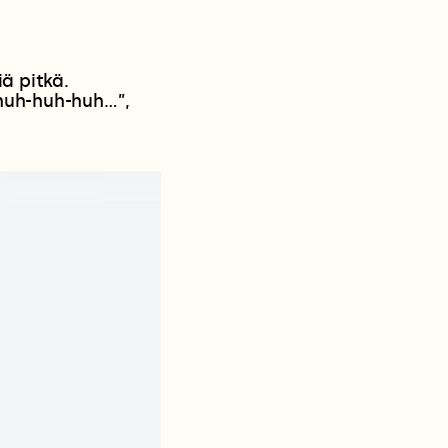
ä pitkä.
huh-huh-huh…”,