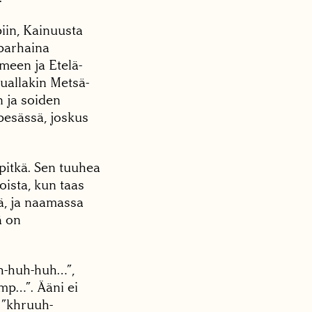
iin, Kainuusta
 parhaina
meen ja Etelä-
uuallakin Metsä-
n ja soiden
pesässä, joskus
pitkä. Sen tuuhea
oista, kun taas
ä, ja naamassa
ä on
h-huh-huh…”,
mp…”. Ääni ei
 ”khruuh-