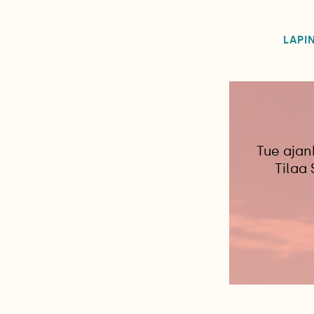
LAPI
Tue ajan
Tilaa