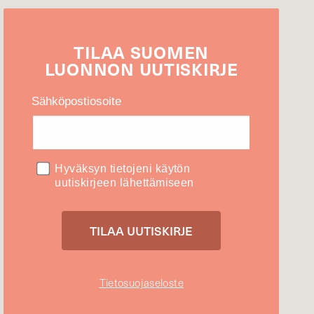
TILAA
SUOMEN
LUONNON
UUTIS­KIRJE
Sähköpostiosoite
Hyväksyn tietojeni käytön
uutiskirjeen lähettämiseen
Tietosuojaseloste