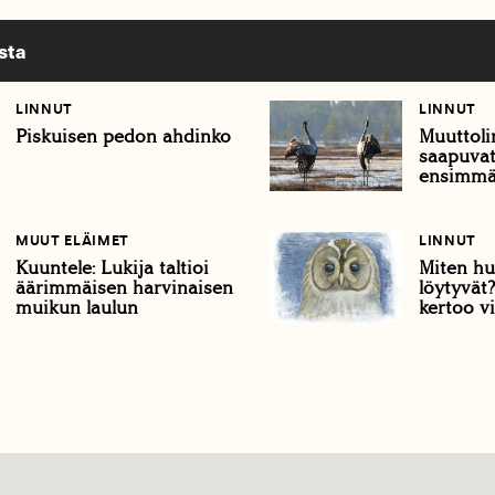
sta
LINNUT
LINNUT
Piskuisen pedon ahdinko
Muuttoli
saapuvat
ensimmä
MUUT ELÄIMET
LINNUT
Kuuntele: Lukija taltioi
Miten hu
äärimmäisen harvinaisen
löytyvät
muikun laulun
kertoo vi