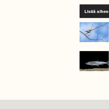
Lisää aihee