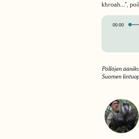
khroah…”, poik
Äänitoistin
00:00
Pöllöjen äänik
Suomen lintuo