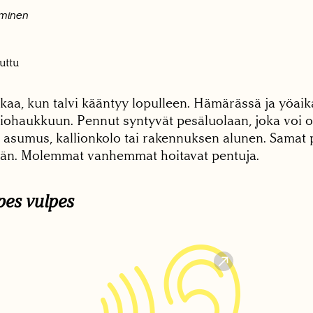
ominen
uttu
lkaa, kun talvi kääntyy lopulleen. Hämärässä ja yöai
iohaukkuun. Pennut syntyvät pesäluolaan, joka voi oll
asumus, kallionkolo tai rakennuksen alunen. Samat p
ään. Molemmat vanhemmat hoitavat pentuja.
pes vulpes
