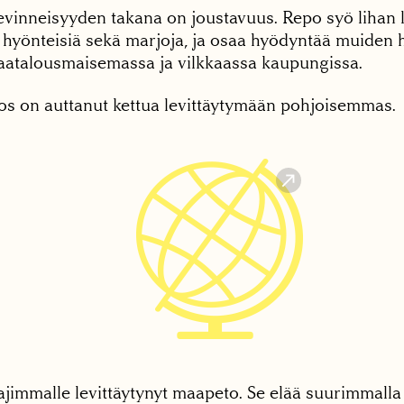
levinneisyyden takana on joustavuus. Repo syö lihan 
 hyönteisiä sekä marjoja, ja osaa hyödyntää muiden h
atalousmaisemassa ja vilkkaassa kaupungissa.
s on auttanut kettua levittäytymään pohjoisemmas.

ajimmalle levittäytynyt maapeto. Se elää suurimmalla 