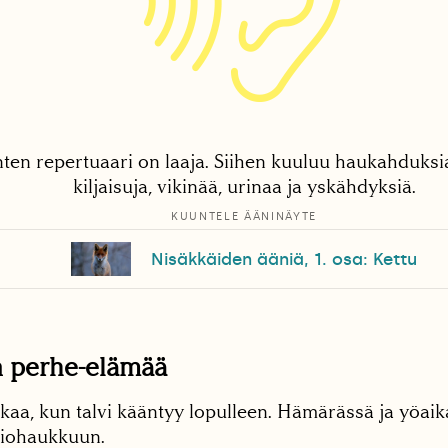
ten repertuaari on laaja. Siihen kuuluu haukahduksi
kiljaisuja, vikinää, urinaa ja yskähdyksiä.
KUUNTELE ÄÄNINÄYTE
Nisäkkäiden ääniä, 1. osa: Kettu
n perhe-elämää
lkaa, kun talvi kääntyy lopulleen. Hämärässä ja yöai
siohaukkuun.