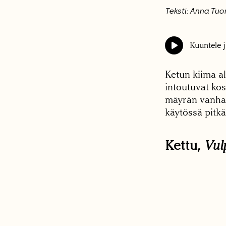
Teksti: Anna Tu
Kuuntele j
Ketun kiima a
intoutuvat kos
mäyrän vanha 
käytössä pitk
Kettu,
Vul