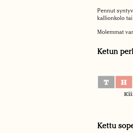
Pennut syntyvä
kallionkolo ta
Molemmat van
Ketun per
Kettu so