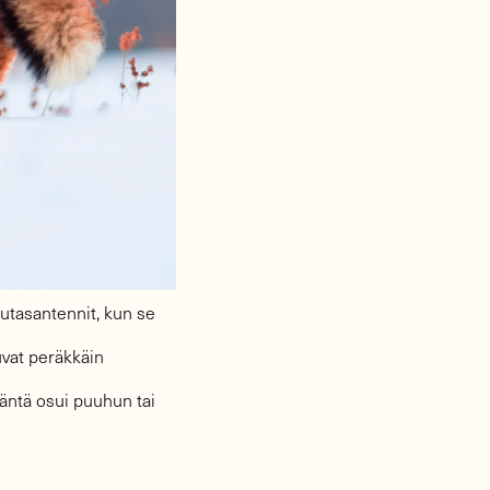
autasantennit, kun se
tuvat peräkkäin
äntä osui puuhun tai