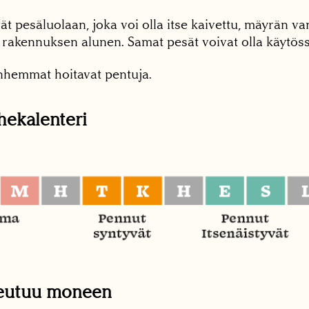
t pesäluolaan, joka voi olla itse kaivettu, mäyrän v
i rakennuksen alunen. Samat pesät voivat olla käytöss
hemmat hoitavat pentuja.
hekalenteri
peutuu moneen