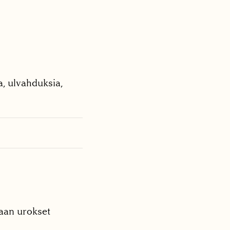
a, ulvahduksia,
kaan urokset