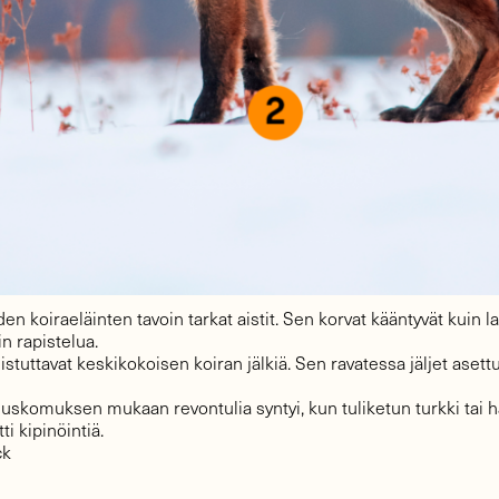
den koiraeläinten tavoin tarkat aistit. Sen korvat kääntyvät kuin l
in rapistelua.
uistuttavat keskikokoisen koiran jälkiä. Sen ravatessa jäljet aset
uskomuksen mukaan revontulia syntyi, kun tuliketun turkki tai h
i kipinöintiä.
ck