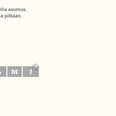
anha asumus,
ä pitkään.
