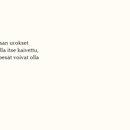
kaan urokset
a itse kaivettu,
esät voivat olla