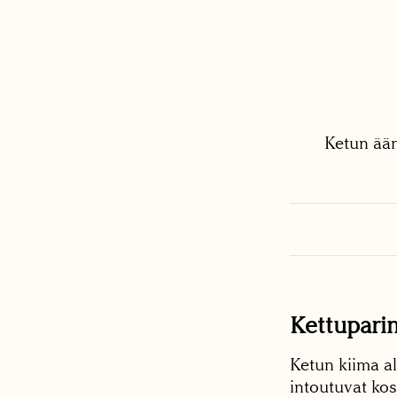
Ketun ään
Kettupari
Ketun kiima a
intoutuvat ko