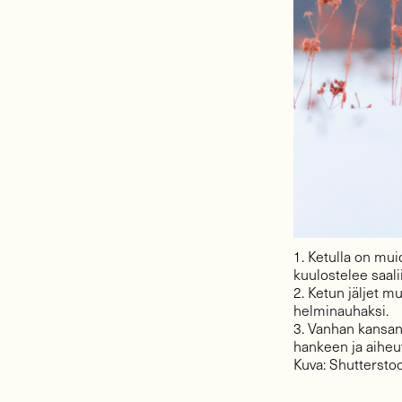
1. Ketulla on mui
kuulostelee saali
2. Ketun jäljet m
helminauhaksi.
3. Vanhan kansan
hankeen ja aiheutt
Kuva: Shuttersto