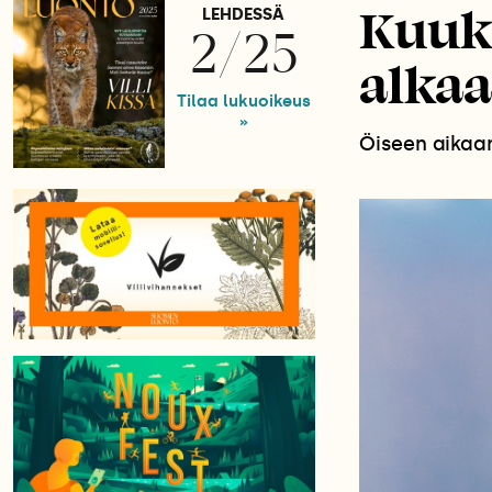
Kuuka
LEHDESSÄ
2/25
alkaa
Tilaa lukuoikeus
»
Öiseen aikaan