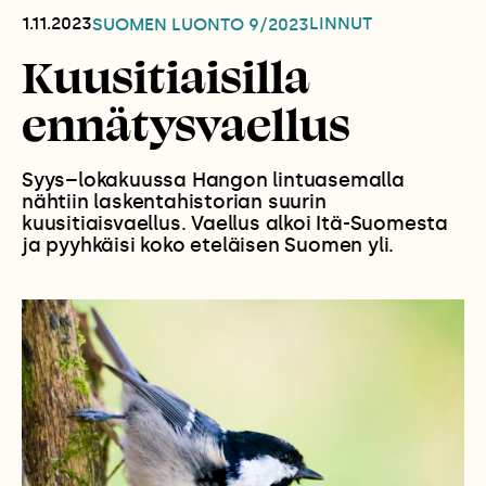
1.11.2023
LINNUT
SUOMEN LUONTO
9/2023
Kuusitiaisilla
ennätysvaellus
Syys–lokakuussa Hangon lintuasemalla
nähtiin laskentahistorian suurin
kuusitiaisvaellus. Vaellus alkoi Itä-Suomesta
ja pyyhkäisi koko eteläisen Suomen yli.