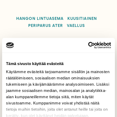
HANGON LINTUASEMA
KUUSITIAINEN
PERIPARUS ATER
VAELLUS
Tilaa Suomen Luonto
Tämä sivusto käyttää evästeitä
Tue ajankohtaista ja asiantuntevaa
Käytämme evästeitä tarjoamamme sisällön ja mainosten
luonto- ja ympäristöjournalismia.
räätälöimiseen, sosiaalisen median ominaisuuksien
Tilaa Suomen Luonto ja tule mukaan
tukemiseen ja kävijämäärämme analysoimiseen. Lisäksi
luonnonystävien joukkoon!
jaamme sosiaalisen median, mainosalan ja analytiikka-
Alk. 3 numeroa 23,40 €.
alan kumppaneillemme tietoja siitä, miten käytät
sivustoamme. Kumppanimme voivat yhdistää näitä
tietoja muihin tietoihin, joita olet antanut heille tai joita on
Tilaa nyt!
kerätty, kun olet käyttänyt heidän palvelujaan.