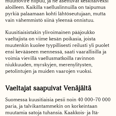
muuttovire hiipuu, ja ne asettuvat keskitalveksi
aloilleen. Kaikilla vaelluslinnuilla on taipumus
pyrkiä palaamaan kohti lähtöseutujaan, mutta
vain vähemmistö siinä yleensä onnistuu.
Kuusitiaisistakin ylivoimainen pääjoukko
vaeltajista on viime kesän poikasia, joista
muutenkin kuolee tyypillisesti reilusti yli puolet
ensi kevääseen mennessä, saati vaarallisilla ja
voimia vievillä vaellusmatkoilla ravinnon
niukkuuden, myrskyjen, merenylitysten,
petolintujen ja muiden vaarojen vuoksi.
Vaeltajat saapuivat Venäjältä
Suomessa kuusitiaisia pesii noin 40 000–70 000
paria, ja talvikantammekin on korkeintaan
muutamia satoja tuhansia. Kaakkois- ja Itä-