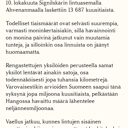
10. lokakuuta Signilskärin lintuasemalla
Ahvenanmaalla laskettiin 13 687 kuusitiaista.
Todelliset tiaismäärät ovat selvästi suurempia,
varmasti moninkertaisiakin, sillä havainnointi
on monina päivinä jatkunut vain muutamia
tunteja, ja silloinkin osa linnuista on jäänyt
huomaamatta.
Rengastettujen yksilöiden perusteella samat
yksilöt lentävät ainakin satoja, osa
todennäköisesti jopa tuhansia kilometrejä.
Varovaisestikin arvioiden Suomeen saapui tänä
syksynä jopa miljoona kuusitiaista, pelkästään
Hangossa havaittu määrä lähentelee
neljännesmiljoonaa.
Vaellus jatkuu, kunnes lintujen sisäinen