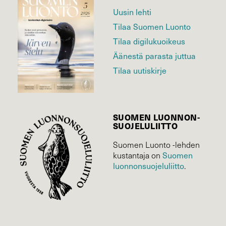
Uusin lehti
Tilaa Suomen Luonto
Tilaa digilukuoikeus
Äänestä parasta juttua
Tilaa uutiskirje
SUOMEN LUONNON­
SUOJELU­LIITTO
Suomen Luonto -lehden
kustantaja on
Suomen
luonnonsuojelu­liitto
.