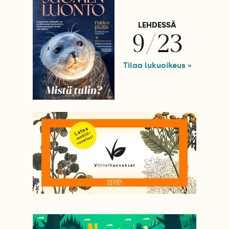
LEHDESSÄ
9/23
Tilaa lukuoikeus »