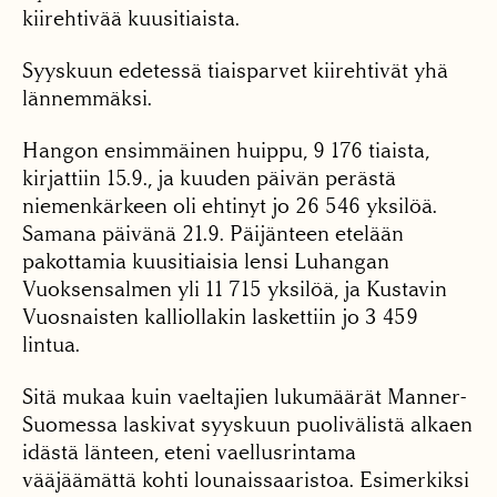
kiirehtivää kuusitiaista.
Syyskuun edetessä tiaisparvet kiirehtivät yhä
lännemmäksi.
Hangon ensimmäinen huippu, 9 176 tiaista,
kirjattiin 15.9., ja kuuden päivän perästä
niemenkärkeen oli ehtinyt jo 26 546 yksilöä.
Samana päivänä 21.9. Päijänteen etelään
pakottamia kuusitiaisia lensi Luhangan
Vuoksensalmen yli 11 715 yksilöä, ja Kustavin
Vuosnaisten kalliollakin laskettiin jo 3 459
lintua.
Sitä mukaa kuin vaeltajien lukumäärät Manner-
Suomessa laskivat syyskuun puolivälistä alkaen
idästä länteen, eteni vaellusrintama
vääjäämättä kohti lounaissaaristoa. Esimerkiksi