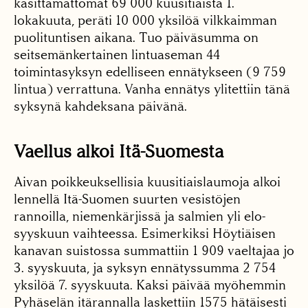
käsittämättömät 69 000 kuusitiaista 1.
lokakuuta, peräti 10 000 yksilöä vilkkaimman
puolituntisen aikana. Tuo päiväsumma on
seitsemänkertainen lintuaseman 44
toimintasyksyn edelliseen ennätykseen (9 759
lintua) verrattuna. Vanha ennätys ylitettiin tänä
syksynä kahdeksana päivänä.
Vaellus alkoi Itä-Suomesta
Aivan poikkeuksellisia kuusitiaislaumoja alkoi
lennellä Itä-Suomen suurten vesistöjen
rannoilla, niemenkärjissä ja salmien yli elo-
syyskuun vaihteessa. Esimerkiksi Höytiäisen
kanavan suistossa summattiin 1 909 vaeltajaa jo
3. syyskuuta, ja syksyn ennätyssumma 2 754
yksilöä 7. syyskuuta. Kaksi päivää myöhemmin
Pyhäselän itärannalla laskettiin 1575 hätäisesti