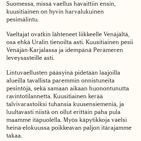
Suomessa, missä vaellus havaittiin ensin,
kuusitiainen on hyvin harvalukuinen
pesimälintu.
Vaeltajat ovatkin lähteneet liikkeelle Venäjältä,
osa ehkä Uralin tienoilta asti. Kuusitiainen pesii
Venäjän-Karjalassa ja idempänä Perämeren
leveysasteille asti.
Lintuvaellusten pääsyinä pidetään laajoilla
alueilla tavallista paremmin onnistuneita
pesintöjä, sekä samaan aikaan huonontunutta
ravintotilannetta. Kuusitiainen kerää
talvivarastoiksi tuhansia kuusensiemeniä, ja
luultavasti niistä on ollut erittäin paha pula
maamme itäpuolella. Myös käpytikkoja vaelsi
heinä-elokuussa poikkeavan paljon itärajamme
takaa.