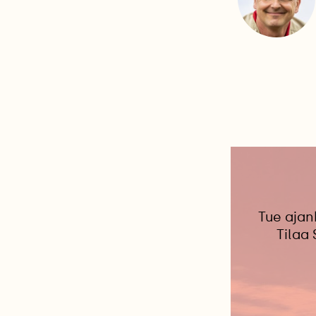
Tue ajan
Tilaa