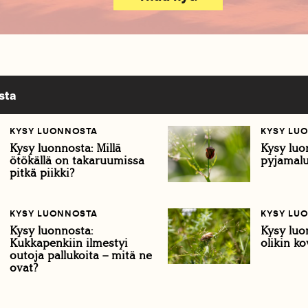
sta
KYSY LUONNOSTA
KYSY LU
Kysy luonnosta: Millä
Kysy luo
ötökällä on takaruumissa
pyjamalu
pitkä piikki?
KYSY LUONNOSTA
KYSY LU
Kysy luonnosta:
Kysy luo
Kukkapenkiin ilmestyi
olikin k
outoja pallukoita – mitä ne
ovat?