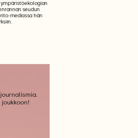
a ympäristöekologian
eenrannan seudun
onto-mediassa hän
ksiin.
journalismia.
 joukkoon!