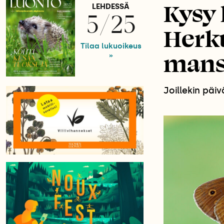
Kysy 
LEHDESSÄ
5/25
Herk
Tilaa lukuoikeus
mansi
»
Joillekin päi