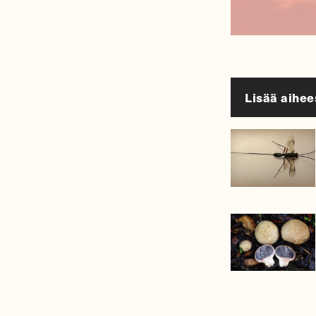
Lisää aihee