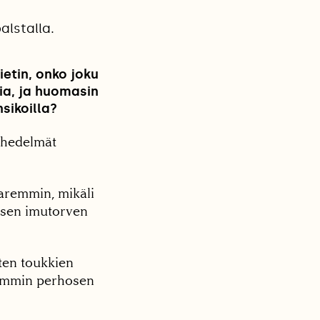
alstalla.
ietin, onko joku
sia, ja huomasin
sikoilla?
t hedelmät
aremmin, mikäli
osen imutorven
ten toukkien
aremmin perhosen