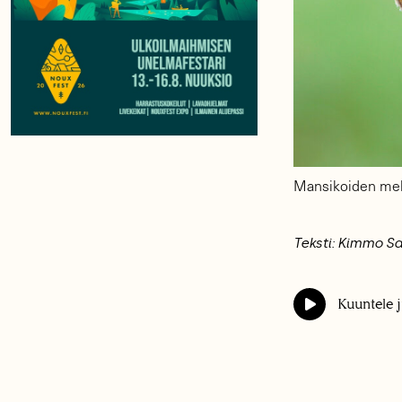
Mansikoiden meh
Teksti: Kimmo S
Kuuntele j