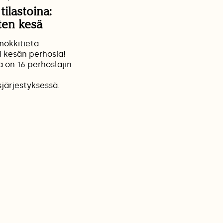
tilastoina:
ten kesä
mökkitietä
i kesän perhosia!
 on 16 perhoslajin
järjestyksessä.