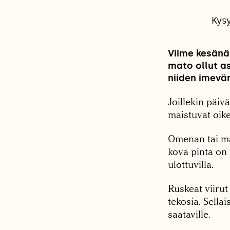
Kys
Viime kesänä 
mato ollut as
niiden imevä
Joillekin päiv
maistuvat oike
Omenan tai ma
kova pinta on
ulottuvilla.
Ruskeat viiru
tekosia. Sell
saataville.