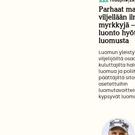
|
Tilaajille
28
Arjen Valinnat
Parhaat ma
viljellään i
myrkkyjä 
luonto hyö
luomusta
Luomun yleisty
viljelijöiltä os
kuluttajilta ha
luomua ja poliit
päättäjiltä sit
asetettuihin
luomutavoitteis
kypsyvät luom