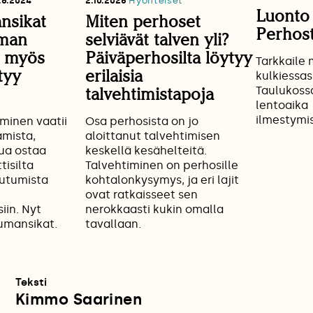
.6.2024
2.10.2025
Hyönteiset
Luonto 
nsikat
Miten perhoset
Perhos
lman
selviävät talven yli?
– myös
Päiväperhosilta löytyy
Tarkkaile 
tyy
erilaisia
kulkiessas
Taulukossa
talvehtimistapoja
lentoaika
ilmestymis
minen vaatii
Osa perhosista on jo
aamista,
aloittanut talvehtimisen
lua ostaa
keskellä kesähelteitä.
tisilta
Talvehtiminen on perhosille
outumista
kohtalonkysymys, ja eri lajit
ovat ratkaisseet sen
iin. Nyt
nerokkaasti kukin omalla
umansikat.
tavallaan.
Teksti
Kimmo Saarinen