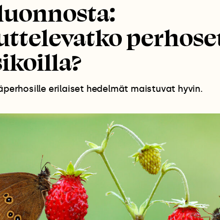
luonnosta:
uttelevatko perhose
koilla?
väperhosille erilaiset hedelmät maistuvat hyvin.