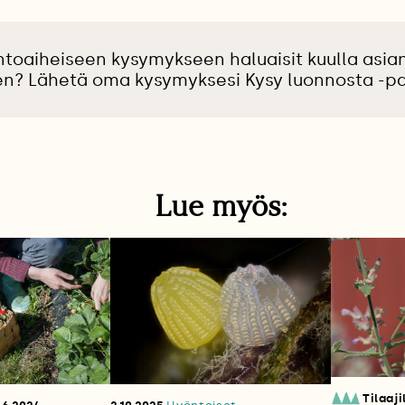
ntoaiheiseen kysymykseen haluaisit kuulla asian
en? Lähetä oma kysymyksesi Kysy luonnosta -pa
Lue myös:
Tilaaji