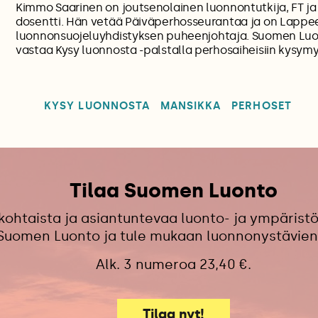
Kimmo Saarinen on joutsenolainen luonnontutkija, FT j
dosentti. Hän vetää Päiväperhosseurantaa ja on Lapp
luonnonsuojeluyhdistyksen puheenjohtaja. Suomen Lu
vastaa Kysy luonnosta -palstalla perhosaiheisiin kysymy
KYSY LUONNOSTA
MANSIKKA
PERHOSET
Tilaa Suomen Luonto
kohtaista ja asiantuntevaa luonto- ja ympäristö
 Suomen Luonto ja tule mukaan luonnonystävien
Alk. 3 numeroa 23,40 €.
Tilaa nyt!