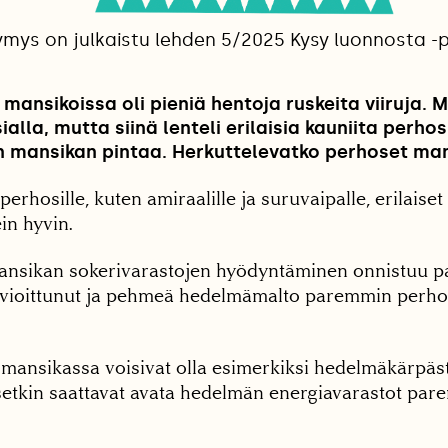
ymys on julkaistu lehden 5/2025 Kysy luonnosta -p
mansikoissa oli pieniä hentoja ruskeita viiruja. M
ialla, mutta siinä lenteli erilaisia kauniita perho
n mansikan pintaa. Herkuttelevatko perhoset man
äperhosille, kuten amiraalille ja suruvaipalle, erilaise
in hyvin.
nsikan sokerivarastojen hyödyntäminen onnistuu p
 vioittunut ja pehmeä hedelmämalto paremmin perh
t mansikassa voisivat olla esimerkiksi hedelmäkärpäs
aisetkin saattavat avata hedelmän energiavarastot p