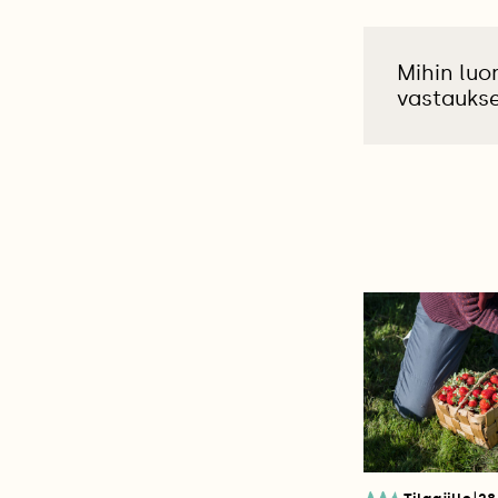
Mihin luo
vastauks