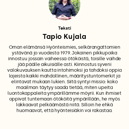
Teksti
Tapio Kujala
Oman elämänsä Hyönteismies, selkärangattomien
ystävänä jo vuodesta 1979. Jokainen pikkupoika
innostuu jossain vaiheessa ötököistä, toisille vaihde
jää päälle aikuisiälle asti. Kiinnostus syveni
valokuvauksen kautta intohimoksi ja tahdoksi oppia
lajeista kaikki mahdollinen, määritystuntomerkit ja
elintavat mukaan lukien. Siitä syntyi missio: koko
maailman täytyy saada tietää, miten upeita
luontokappaleita ympärillämme möyrii. Kun ihmiset
oppivat tuntemaan ötököitä ympärillään, he myös
lakkaavat pelkäämästä niitä. Silloin he ehkä
huomaavat, että hyönteisiäkin voi rakastaa.