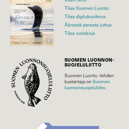
Tilaa Suomen Luonto
Tilaa digilukuoikeus
Äänestä parasta juttua
Tilaa uutiskirje
SUOMEN LUONNON­
SUOJELU­LIITTO
Suomen Luonto -lehden
kustantaja on
Suomen
luonnonsuojelu­liitto
.