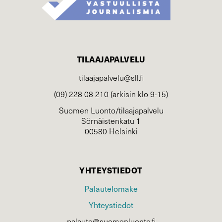
TILAAJAPALVELU
tilaajapalvelu@sll.fi
(09) 228 08 210 (arkisin klo 9-15)
Suomen Luonto/tilaajapalvelu
Sörnäistenkatu 1
00580 Helsinki
YHTEYSTIEDOT
Palautelomake
Yhteystiedot
palaute@suomenluonto.fi