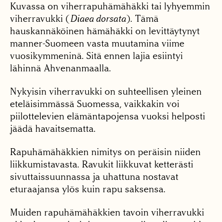
Kuvassa on viherrapuhämähäkki tai lyhyemmin
viherravukki (
Diaea dorsata
). Tämä
hauskannäköinen hämähäkki on levittäytynyt
manner-Suomeen vasta muutamina viime
vuosikymmeninä. Sitä ennen lajia esiintyi
lähinnä Ahvenanmaalla.
Nykyisin viherravukki on suhteellisen yleinen
eteläisimmässä Suomessa, vaikkakin voi
piilottelevien elämäntapojensa vuoksi helposti
jäädä havaitsematta.
Rapuhämähäkkien nimitys on peräisin niiden
liikkumistavasta. Ravukit liikkuvat ketterästi
sivuttaissuunnassa ja uhattuna nostavat
eturaajansa ylös kuin rapu saksensa.
Muiden rapuhämähäkkien tavoin viherravukki