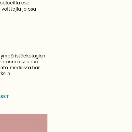
oalueilla osa
 voittajia ja osa
a ympäristöekologian
eenrannan seudun
onto-mediassa hän
ksiin.
SET