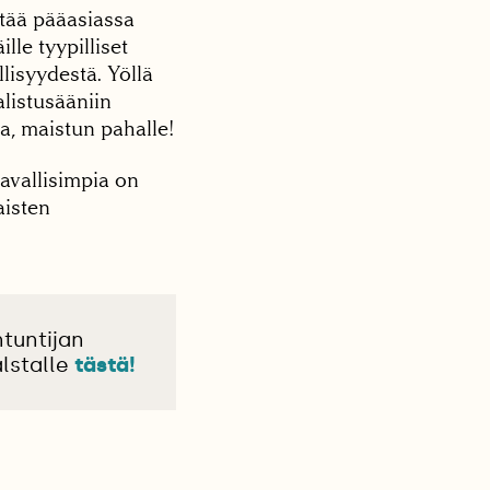
ntää pääasiassa
lle tyypilliset
llisyydestä. Yöllä
listusääniin
a, maistun pahalle!
avallisimpia on
aisten
tuntijan
lstalle
tästä!