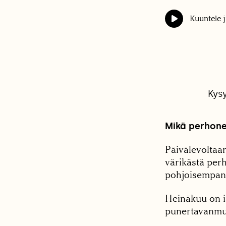
Kuuntele j
Kys
Mikä perhonen
Päivälevoltaan 
värikästä perh
pohjoisempan
Heinäkuu on is
punertavanmus