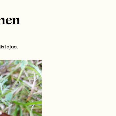
onen
istajaa.