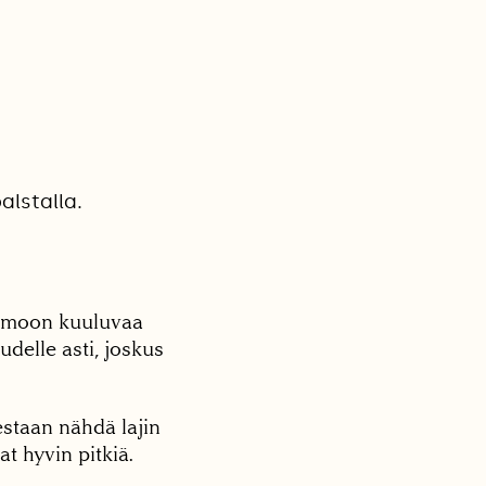
alstalla.
imoon kuuluvaa
delle asti, joskus
estaan nähdä lajin
t hyvin pitkiä.