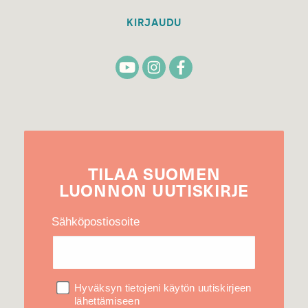
KIRJAUDU
TILAA
SUOMEN
LUONNON
UUTIS­KIRJE
Sähköpostiosoite
Hyväksyn tietojeni käytön uutiskirjeen
lähettämiseen