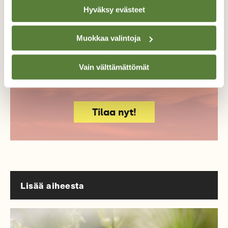
Hyväksy evästeet
Tue ajankohtaista ja asiantuntevaa
luonto- ja ympäristöjournalismia.
Muokkaa valintoja
Tilaa Suomen Luonto ja tule mukaan
luonnonystävien joukkoon!
Vain välttämättömät
Alk. 3 numeroa 23,40 €.
Tilaa nyt!
Lisää aiheesta