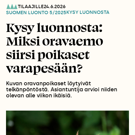
TILAAJILLE
24.6.2026
KYSY LUONNOSTA
SUOMEN LUONTO
5/2025
Kysy luonnosta:
Miksi oravaemo
siirsi poikaset
varapesään?
Kuvan oravanpoikaset löytyivät
telkänpöntöstä. Asiantuntija arvioi niiden
olevan alle viikon ikäisiä.