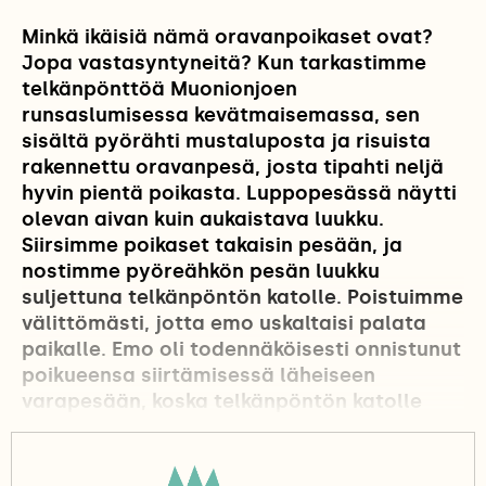
Minkä ikäisiä nämä oravanpoikaset ovat?
Jopa vastasyntyneitä? Kun tarkastimme
telkänpönttöä Muonionjoen
runsaslumisessa kevätmaisemassa, sen
sisältä pyörähti mustaluposta ja risuista
rakennettu oravanpesä, josta tipahti neljä
hyvin pientä poikasta. Luppopesässä näytti
olevan aivan kuin aukaistava luukku.
Siirsimme poikaset takaisin pesään, ja
nostimme pyöreähkön pesän luukku
suljettuna telkänpöntön katolle. Poistuimme
välittömästi, jotta emo uskaltaisi palata
paikalle. Emo oli todennäköisesti onnistunut
poikueensa siirtämisessä läheiseen
varapesään, koska telkänpöntön katolle
jätetty pesä oli tyhjä tunti tapahtuman
jälkeen. Siirtääkö emo vain elossa olevan
poikasensa varapesään vai kiireessä kaikki?