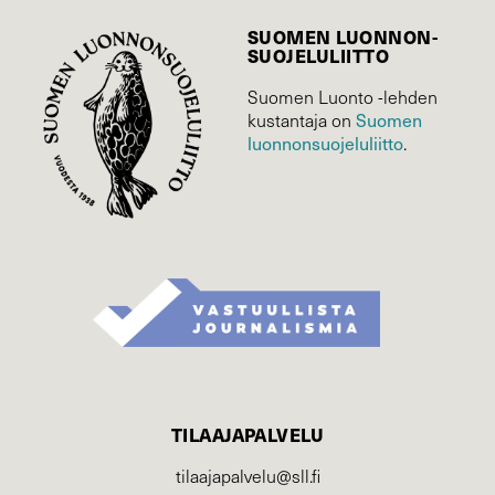
SUOMEN LUONNON­
SUOJELU­LIITTO
Suomen Luonto -lehden
Suomen
kustantaja on
luonnonsuojelu­liitto
.
TILAAJAPALVELU
tilaajapalvelu@sll.fi