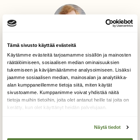
Tämä sivusto käyttää evästeitä
Teksti
Heidi Kinnunen
Käytämme evästeitä tarjoamamme sisällön ja mainosten
räätälöimiseen, sosiaalisen median ominaisuuksien
Heidi Kinnunen vastaa Kysy luonnosta -palstan
tukemiseen ja kävijämäärämme analysoimiseen. Lisäksi
nisäkäsaiheisiin kysymyksiin.
jaamme sosiaalisen median, mainosalan ja analytiikka-
alan kumppaneillemme tietoja siitä, miten käytät
sivustoamme. Kumppanimme voivat yhdistää näitä
tietoja muihin tietoihin, joita olet antanut heille tai joita on
KYSY LUONNOSTA
ORAVA
kerätty, kun olet käyttänyt heidän palvelujaan.
Näytä tiedot
Tilaa Suomen Luonto