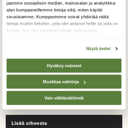
jaamme sosiaalisen median, mainosalan ja analytiikka-
alan kumppaneillemme tietoja siitä, miten käytät
Tilaa Suomen Luonto
sivustoamme. Kumppanimme voivat yhdistää näitä
tietoja muihin tietoihin, joita olet antanut heille tai joita on
Tue ajankohtaista ja asiantuntevaa
kerätty, kun olet käyttänyt heidän palvelujaan.
luonto- ja ympäristöjournalismia.
Tilaa Suomen Luonto ja tule mukaan
Näytä tiedot
luonnonystävien joukkoon!
Alk. 3 numeroa 23,40 €.
Hyväksy evästeet
Tilaa nyt!
Muokkaa valintoja
Vain välttämättömät
Lisää aiheesta