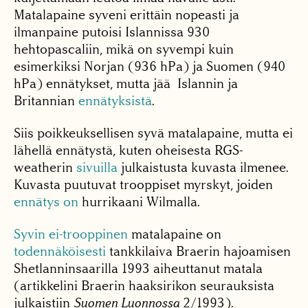
Matalapaine syveni erittäin nopeasti ja
ilmanpaine putoisi Islannissa 930
hehtopascaliin, mikä on syvempi kuin
esimerkiksi Norjan (936 hPa) ja Suomen (940
hPa) ennätykset, mutta jää Islannin ja
Britannian
ennätyksistä
.
Siis poikkeuksellisen syvä matalapaine, mutta ei
lähellä ennätystä, kuten oheisesta RGS-
weatherin
sivuilla
julkaistusta kuvasta ilmenee.
Kuvasta puutuvat trooppiset myrskyt, joiden
ennätys on
hurrikaani Wilmalla.
Syvin ei-trooppinen
matalapaine on
todennäköisesti
tankkilaiva Braerin hajoamisen
Shetlanninsaarilla 1993 aiheuttanut matala
(artikkelini Braerin haaksirikon seurauksista
julkaistiin
Suomen Luonnossa
2/1993).