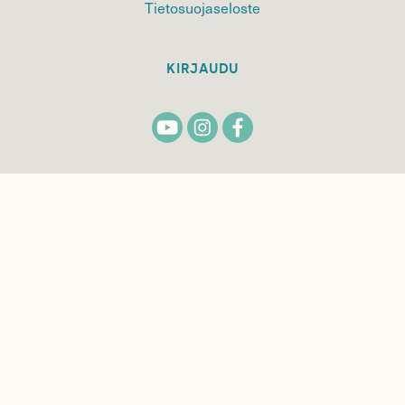
Tietosuojaseloste
KIRJAUDU
TILAA
SUOMEN
LUONNON
UUTIS­KIRJE
Sähköpostiosoite