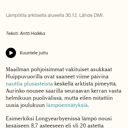
Lämpötila arktisella alueella 30.12. Lähde DMI.
Teksti: Antti Halkka
Kuuntele juttu
Maailman pohjoisimmat vakituiset asukkaat
Huippuvuorilla ovat saaneet viime päivinä
nauttia plusasteista
keskellä arktista pimeyttä.
Aurinko nousee saarilla seuraavan kerran vasta
helmikuun puolivälissä, mutta eilen mitattiin
uusia joulukuun
lämpöennätyksiä
.
Esimerkiksi Longyearbyenissä lämpö nousi
kesäiseen 8,7 asteeseen eli yli 20 astetta