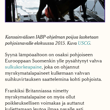
Kansainvälisen IABP-ohjelman poijua lasketaan
pohjoisnavalle elokuussa 2015. Kuva
USCG
.
Syynä lämpöaaltoon on osaksi pohjoiseen
Eurooppaan Suomenkin ylle pysähtynyt vahva
sulkukorkeapaine
, joka on ohjannut
myrskymatalapaineet kulkemaan vahvan
suihkuvirtauksen saattelemina kohti pohjoista.
Frankiksi Britanniassa nimetty
myrskymatalapaine on myös ollut
poikkeuksellisen voimakas ja auttanut
kuljettamaan leutoa ilmaa navalle asti.