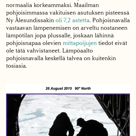
normaalia korkeammaksi. Maailman
pohjoisimmassa vakituisen asutuksen pisteessä
Ny Ålesundissakin
oli 7,2 astetta
. Pohjoisnavalla
vastaavan lämpenemisen on arveltu nostaneen
lämpötilan jopa plussalle, joskaan lähinnä
pohjoisnapaa olevien
mittapoijujen
tiedot eivät
ole tätä vahvistaneet. Lämpöaalto
pohjoisnavalla keskellä talvea on kuitenkin
tosiasia.