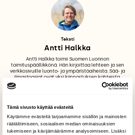
Teksti
Antti Halkka
Antti Halkka toimii Suomen Luonnon
toimituspäällikkönä. Hän kirjoittaa lehteen ja sen
verkkosivuille luonto- ja ympäristöaiheista. Sää- ja
ilmastoasiat ovat yksi kiinnostuksen kohteista.
Halkka on koulutukseltaan ekologi (FT).
Tämä sivusto käyttää evästeitä
LÄMPÖENNÄTYS
MYRSKY
Käytämme evästeitä tarjoamamme sisällön ja mainosten
POHJOISNAPA
räätälöimiseen, sosiaalisen median ominaisuuksien
tukemiseen ja kävijämäärämme analysoimiseen. Lisäksi