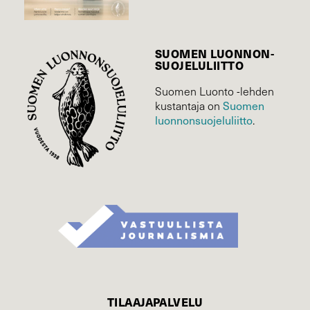
SUOMEN LUONNON­
SUOJELU­LIITTO
Suomen Luonto -lehden
kustantaja on
Suomen
luonnonsuojelu­liitto
.
TILAAJAPALVELU