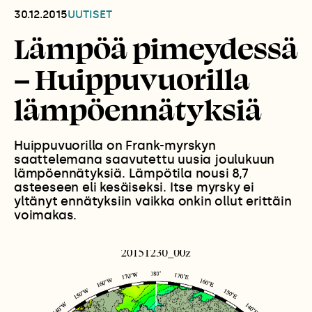
30.12.2015
UUTISET
Lämpöä pimeydessä
– Huippuvuorilla
lämpöennätyksiä
Huippuvuorilla on Frank-myrskyn
saattelemana saavutettu uusia joulukuun
lämpöennätyksiä. Lämpötila nousi 8,7
asteeseen eli kesäiseksi. Itse myrsky ei
yltänyt ennätyksiin vaikka onkin ollut erittäin
voimakas.