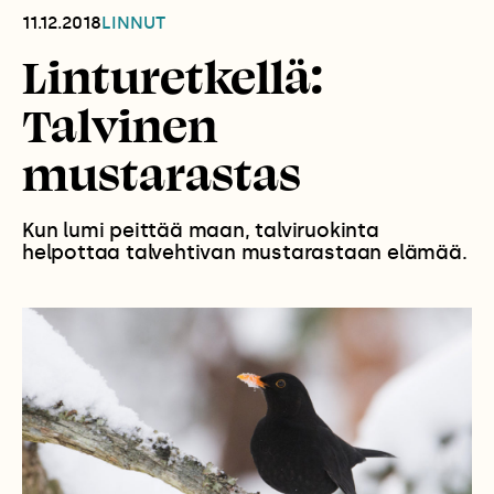
11.12.2018
LINNUT
Linturetkellä:
Talvinen
mustarastas
Kun lumi peittää maan, talviruokinta
helpottaa talvehtivan mustarastaan elämää.