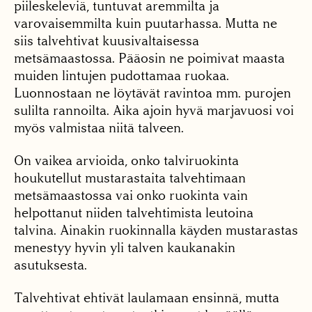
piileskeleviä, tuntuvat aremmilta ja
varovaisemmilta kuin puutarhassa. Mutta ne
siis talvehtivat kuusivaltaisessa
metsämaastossa. Pääosin ne poimivat maasta
muiden lintujen pudottamaa ruokaa.
Luonnostaan ne löytävät ravintoa mm. purojen
sulilta rannoilta. Aika ajoin hyvä marjavuosi voi
myös valmistaa niitä talveen.
On vaikea arvioida, onko talviruokinta
houkutellut mustarastaita talvehtimaan
metsämaastossa vai onko ruokinta vain
helpottanut niiden talvehtimista leutoina
talvina. Ainakin ruokinnalla käyden mustarastas
menestyy hyvin yli talven kaukanakin
asutuksesta.
Talvehtivat ehtivät laulamaan ensinnä, mutta