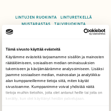
LINTUJEN RUOKINTA
LINTURETKELLÄ
MUSTARASTAS
TALVIRUOKINTA
Tämä sivusto käyttää evästeitä
Tilaa Suomen Luonto
Käytämme evästeitä tarjoamamme sisällön ja mainosten
Tue ajankohtaista ja asiantuntevaa
räätälöimiseen, sosiaalisen median ominaisuuksien
luonto- ja ympäristöjournalismia.
tukemiseen ja kävijämäärämme analysoimiseen. Lisäksi
jaamme sosiaalisen median, mainosalan ja analytiikka-
Tilaa Suomen Luonto ja tule mukaan
alan kumppaneillemme tietoja siitä, miten käytät
luonnonystävien joukkoon!
sivustoamme. Kumppanimme voivat yhdistää näitä
Alk. 3 numeroa 23,40 €.
tietoja muihin tietoihin, joita olet antanut heille tai joita on
kerätty, kun olet käyttänyt heidän palvelujaan.
Tilaa nyt!