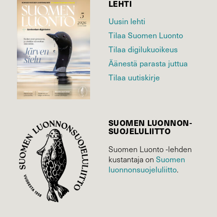
LEHTI
Uusin lehti
Tilaa Suomen Luonto
Tilaa digilukuoikeus
Äänestä parasta juttua
Tilaa uutiskirje
SUOMEN LUONNON­
SUOJELU­LIITTO
Suomen Luonto -lehden
Suomen
kustantaja on
luonnonsuojelu­liitto
.