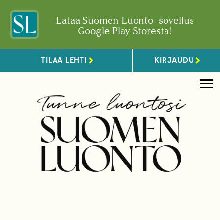
Lataa Suomen Luonto -sovellus
Google Play Storesta!
TILAA LEHTI
KIRJAUDU