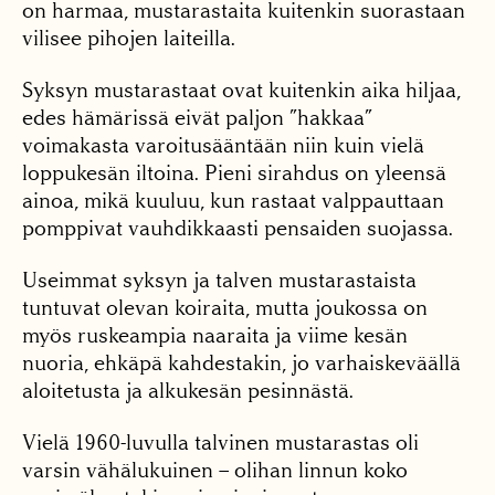
on harmaa, mustarastaita kuitenkin suorastaan
vilisee pihojen laiteilla.
Syksyn mustarastaat ovat kuitenkin aika hiljaa,
edes hämärissä eivät paljon ”hakkaa”
voimakasta varoitusääntään niin kuin vielä
loppukesän iltoina. Pieni sirahdus on yleensä
ainoa, mikä kuuluu, kun rastaat valppauttaan
pomppivat vauhdikkaasti pensaiden suojassa.
Useimmat syksyn ja talven mustarastaista
tuntuvat olevan koiraita, mutta joukossa on
myös ruskeampia naaraita ja viime kesän
nuoria, ehkäpä kahdestakin, jo varhaiskeväällä
aloitetusta ja alkukesän pesinnästä.
Vielä 1960-luvulla talvinen mustarastas oli
varsin vähälukuinen – olihan linnun koko