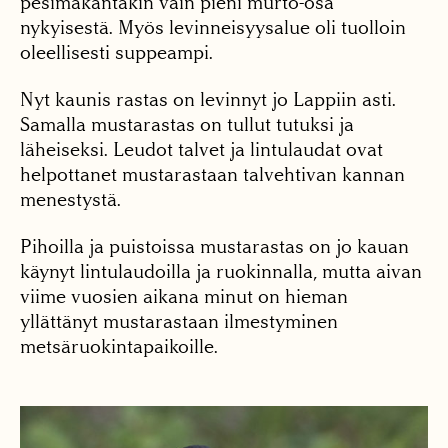
pesimäkantakin vain pieni murto-osa
nykyisestä. Myös levinneisyysalue oli tuolloin
oleellisesti suppeampi.
Nyt kaunis rastas on levinnyt jo Lappiin asti.
Samalla mustarastas on tullut tutuksi ja
läheiseksi. Leudot talvet ja lintulaudat ovat
helpottanet mustarastaan talvehtivan kannan
menestystä.
Pihoilla ja puistoissa mustarastas on jo kauan
käynyt lintulaudoilla ja ruokinnalla, mutta aivan
viime vuosien aikana minut on hieman
yllättänyt mustarastaan ilmestyminen
metsäruokintapaikoille.