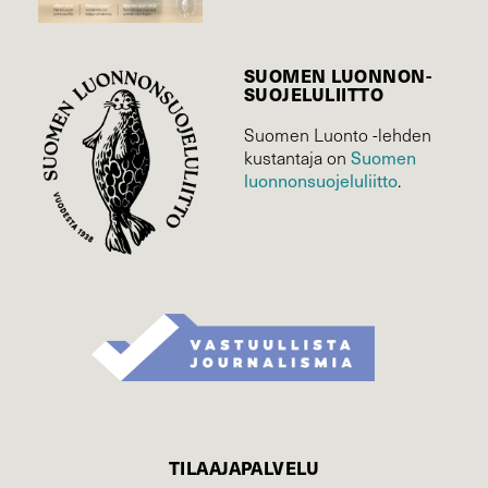
SUOMEN LUONNON­
SUOJELU­LIITTO
Suomen Luonto -lehden
Suomen
kustantaja on
luonnonsuojelu­liitto
.
TILAAJAPALVELU