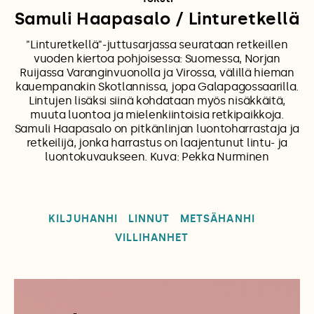
Samuli Haapasalo / Linturetkellä
"Linturetkellä"-juttusarjassa seurataan retkeillen
vuoden kiertoa pohjoisessa: Suomessa, Norjan
Ruijassa Varanginvuonolla ja Virossa, välillä hieman
kauempanakin Skotlannissa, jopa Galapagossaarilla.
Lintujen lisäksi siinä kohdataan myös nisäkkäitä,
muuta luontoa ja mielenkiintoisia retkipaikkoja.
Samuli Haapasalo on pitkänlinjan luontoharrastaja ja
retkeilijä, jonka harrastus on laajentunut lintu- ja
luontokuvaukseen. Kuva: Pekka Nurminen
KILJUHANHI
LINNUT
METSÄHANHI
VILLIHANHET