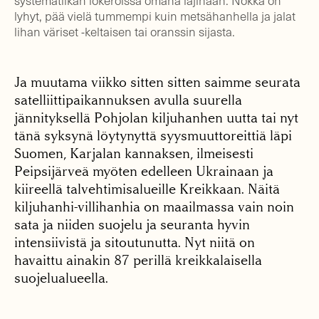
systematiikan lokeroissa omana lajinaan. Nokka on
lyhyt, pää vielä tummempi kuin metsähanhella ja jalat
lihan väriset -keltaisen tai oranssin sijasta.
Ja muutama viikko sitten sitten saimme seurata
satelliittipaikannuksen avulla suurella
jännityksellä Pohjolan kiljuhanhen uutta tai nyt
tänä syksynä löytynyttä syysmuuttoreittiä läpi
Suomen, Karjalan kannaksen, ilmeisesti
Peipsijärveä myöten edelleen Ukrainaan ja
kiireellä talvehtimisalueille Kreikkaan. Näitä
kiljuhanhi-villihanhia on maailmassa vain noin
sata ja niiden suojelu ja seuranta hyvin
intensiivistä ja sitoutunutta. Nyt niitä on
havaittu ainakin 87 perillä kreikkalaisella
suojelualueella.