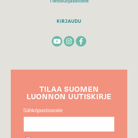
Tietosuojaseloste
KIRJAUDU
TILAA
SUOMEN
LUONNON
UUTIS­KIRJE
Sähköpostiosoite