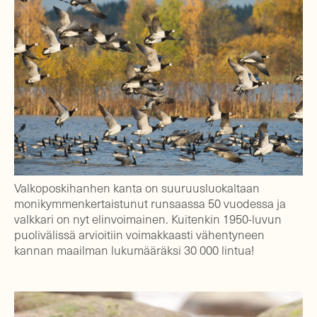
Valkoposkihanhen kanta on suuruusluokaltaan
monikymmenkertaistunut runsaassa 50 vuodessa ja
valkkari on nyt elinvoimainen. Kuitenkin 1950-luvun
puolivälissä arvioitiin voimakkaasti vähentyneen
kannan maailman lukumääräksi 30 000 lintua!