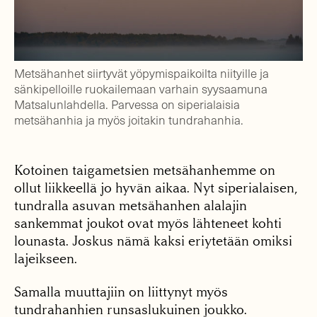
Metsähanhet siirtyvät yöpymispaikoilta niityille ja
sänkipelloille ruokailemaan varhain syysaamuna
Matsalunlahdella. Parvessa on siperialaisia
metsähanhia ja myös joitakin tundrahanhia.
Kotoinen taigametsien metsähanhemme on
ollut liikkeellä jo hyvän aikaa. Nyt siperialaisen,
tundralla asuvan metsähanhen alalajin
sankemmat joukot ovat myös lähteneet kohti
lounasta. Joskus nämä kaksi eriytetään omiksi
lajeikseen.
Samalla muuttajiin on liittynyt myös
tundrahanhien runsaslukuinen joukko.