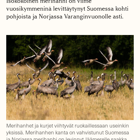
Isokokoinen merihanhi on viime
vuosikymmeninä levittäytynyt Suomessa kohti
pohjoista ja Norjassa Varanginvuonolle asti.
Merihanhet ja kurjet viihtyvät ruokaillessaan useinkin
yksissä. Merihanhen kanta on vahvistunut Suomessa
ja Norjassa merihanhi on levinnyt Jäämerelle saakka.